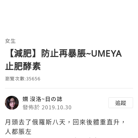
女生
【減肥】防止再暴脹~UMEYA
止肥酵素
瀏覽次數:35656
嫻 沒洛~日の誌
追蹤
發佈於 2019.10.30
月頭去了俄羅斯八天，回來後體重直升，
人都脹左