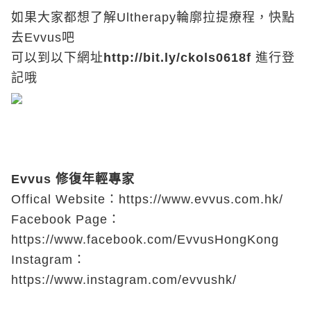
如果大家都想了解Ultherapy輪廓拉提療程，快點
去Evvus吧
可以到以下網址
http://bit.ly/ckols0618f
進行登
記哦
Evvus 修復年輕專家
Offical Website：
https://www.evvus.com.hk/
Facebook Page：
https://www.facebook.com/EvvusHongKong
Instagram：
https://www.instagram.com/evvushk/