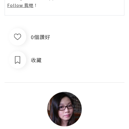
Follow 我哋
！
0個讚好
收藏