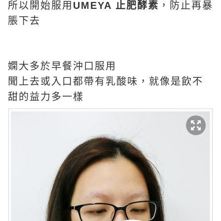
所以開始服用
UMEYA 止肥酵素
，防止再暴
脹下去
嫻大多於早餐沖口服用
聞上去或入口都帶有乳酸味，就像是飲不
甜的益力多一樣