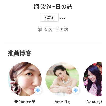
嫻 沒洛~日の誌
追蹤
嫻 沒洛~日の誌
推薦博客
h 夏沫
♥Eunice♥
Amy Ng