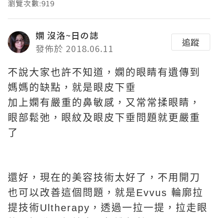
瀏覽次數:919
嫻 沒洛~日の誌
追蹤
發佈於 2018.06.11
不說大家也許不知道，嫻的眼睛有遺傳到
媽媽的缺點，就是眼皮下垂
加上嫻有嚴重的鼻敏感，又常常揉眼睛，
眼部鬆弛，眼紋及眼皮下垂問題就更嚴重
了
還好，現在的美容技術太好了，不用開刀
也可以改善這個問題，就是Evvus 輪廓拉
提技術Ultherapy，透過一拉一提，拉走眼