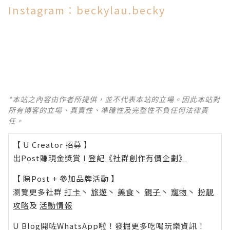
Instagram：beckylau.becky
*本站之內容由作者所提供，並不代表本站的立場。因此本站對
所有博客的立場、真實性、準確性及完整性不負任何法律責
任。
【 U Creator 招募 】
出Post賺現金獎賞 l
登記《社群創作有價企劃》
【 睇Post + 參加品牌活動 】
瀏覽更多社群
打卡
丶
旅遊
丶
美食
丶
親子
丶
寵物
丶
扮靚
攻略
及
活動情報
U Blog開咗WhatsApp啦！發掘更多吃喝玩樂資訊！