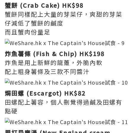
蟹餅 (Crab Cake) HK$98
蟹餅同樣配上大量的芽菜仔，爽甜的芽菜
仔減低了蟹餅的鹹度
而且蟹肉份量足
炸魚薯條 (Fish & Chip) HK$198
炸魚是用上新鮮的龍躉，外脆內軟
配上粗身薯條及三款不同醬汁
焗田螺 (Escargot) HK$82
田螺配上薯容，個人刪覺得過鹹及田螺有
點硬
周打忌廉湯 (New England cream