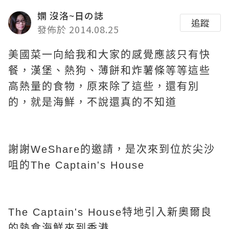
嫻 沒洛~日の誌
追蹤
發佈於 2014.08.25
美國菜一向給我和大家的感覺應該只有快
餐，漢堡、熱狗、薄餅和炸薯條等等這些
高
熱量的食物，原來除了這些，還有別
的，就是
海鮮，不說還真的不知道
謝謝WeShare的邀請，是次來到位於尖沙
咀的The Captain's House
The Captain's House特地引入新奧爾良
的熱食海鮮來到香港