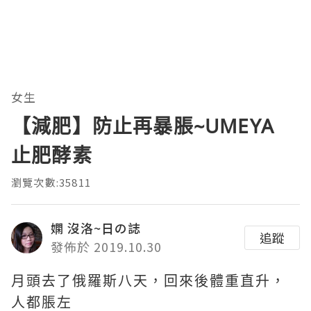
女生
【減肥】防止再暴脹~UMEYA
止肥酵素
瀏覽次數:35811
嫻 沒洛~日の誌
追蹤
發佈於 2019.10.30
月頭去了俄羅斯八天，回來後體重直升，
人都脹左