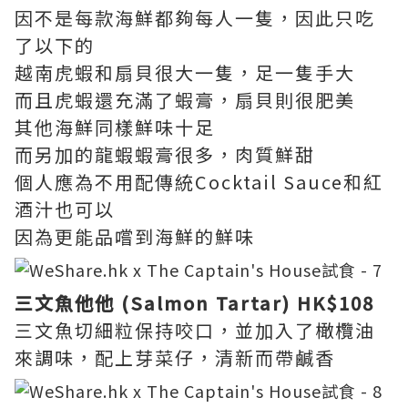
因不是每款海鮮都夠每人一隻，因此只吃
了以下的
越南虎蝦和扇貝很大一隻，足一隻手大
而且虎蝦還充滿了蝦膏，扇貝則很肥美
其他海鮮同樣鮮味十足
而另加的龍蝦蝦膏很多，肉質鮮甜
個人應為不用配傳統Cocktail Sauce和紅
酒汁也可以
因為更能品嚐到海鮮的鮮味
三文魚他他 (Salmon Tartar) HK$108
三文魚切細粒保持咬口，並加入了橄欖油
來調味，配上芽菜仔，清新而帶鹹香