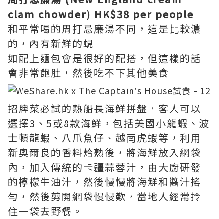
clam chowder) HK$38 per people
和平常喝的周打忌廉湯不同，這是比較濃
的，內有新鮮的蜆
如配上麵包會是很好的配搭，但這樣的話
會非常飽肚，然後吃不下其他美食
招牌菜必試的熱船長海鮮拼盤，客人可以
選擇3、5或8款海鮮，包括美國小龍蝦、波
士頓龍蝦、八爪魚仔、越南虎蝦等，利用
新奧爾良的香料烚熟後，將海鮮放入網袋
內，加入傳統的卡疆蒜蓉汁，由大廚研發
的檸檬牛油汁，然後慢慢將海鮮和醬汁搖
勻，然後剪開網袋慢慢歎，當地人經常拎
住一袋去野餐。