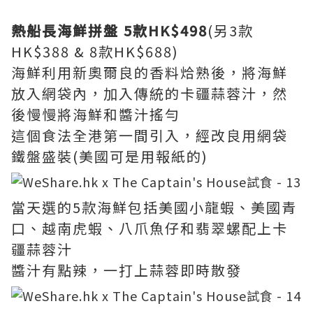
熱船長海鮮拼盤 5款HK$498
(另3款
HK$388 & 8款HK$688)
海鮮利用新奧爾良的香料烚熟後，將海鮮
放入網袋內，加入傳統的卡疆蒜蓉汁，然
後慢慢將海鮮和醬汁搖勻
這個食法全港第一間引入，經改良用網袋
鐵盤盛裝(美國可是用報紙的)
當天選的5款海鮮包括美國小龍蝦、美國青
口、越南虎蝦、八爪魚仔和翡翠螺配上卡
疆蒜蓉汁
醬汁有點辣，一打上蒜蓉即時散發