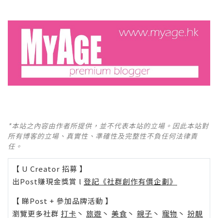
*本站之內容由作者所提供，並不代表本站的立場。因此本站對
所有博客的立場、真實性、準確性及完整性不負任何法律責
任。
【 U Creator 招募 】
出Post賺現金獎賞 l
登記《社群創作有價企劃》
【 睇Post + 參加品牌活動 】
瀏覽更多社群
打卡
丶
旅遊
丶
美食
丶
親子
丶
寵物
丶
扮靚