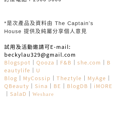
*是次產品及資料由 The Captain's
House 提供及純屬分享個人意見
試用及活動邀請可E-mail:
beckylau329@gmail.com
Blogspot
│
Qooza
│
F&B
│
she.com
│
B
eautylife
│
U
Blog
│
MyCossip
│
Theztyle
│
MyAge
│
QBeauty
│
Sina
│
BE
│
BlogDB
│
iMORE
│
SalaD
│
Weshare