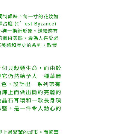
獨特韻味。每一寸的花紋如
’est Byzance)
e小狗一換新形象。送給妳有
的藝術美態。最為人喜愛必
庭美態和歷史的系列，散發
千個貝殼類生命，而由於
但它仍然給予人一種華麗
槍色，設計出一系列帶有
項鍊上而做出簡約亮麗的
色晶石耳環和一款長身項
吊墜，是一件令人動心的
界上最繁華的城市。而繁華