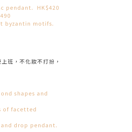
isc pendant. HK$420
$490
t byzantin motifs.
便上班，不化妝不打扮，
。
mond shapes and
 of facetted
 and drop pendant.