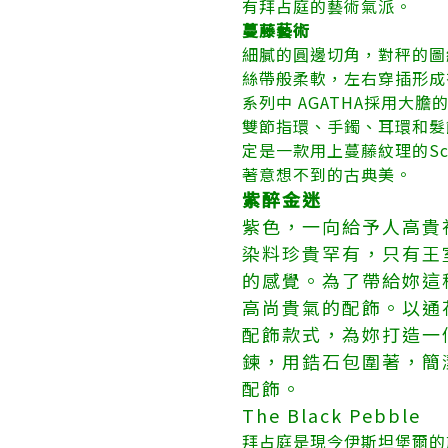
有拜占庭的藝術氣派。
蔓藤藝術
細膩的圓邊切角，對秤的圖
絲帶般柔軟，左右穿插形成有
系列中 AGATHA採用大
雙節指環、手鐲、耳環和髮
定是一款用上蔓藤紋理的S
著意想不到的古典美。
紫醉金迷
紫色，一向給予人高貴
染料珍貴罕有，只有王
的感覺。為了帶給妳這
高尚貴氣的配飾。以通
配飾款式，為妳打造一
鍊，用鋯石包圍著，簡
配飾。
The Black Pebble
拜占庭是現今伊斯坦堡爾的