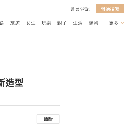
會員登記
開始撰寫
食
旅遊
女生
玩樂
親子
生活
寵物
行山
更多
打卡
新造型
追蹤