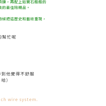
項鍊，再配上如寶石般般的
裝的最佳陪襯品。
時候把這歷史和藝術重現，
r的幫忙呢
弄到他覺得不舒服
，哈）
nch wire system.