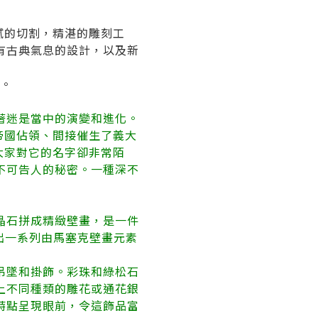
膩的切割，精湛的雕刻工
有古典氣息的設計，以及新
）。
著迷是當中的演變和進化。
馬帝國佔領、間接催生了義大
但大家對它的名字卻非常陌
不可告人的秘密。一種深不
晶石拼成精緻壁畫，是一件
出一系列由馬塞克壁畫元素
吊墜和掛飾。彩珠和綠松石
上不同種類的雕花或通花銀
特點呈現眼前，令這飾品富