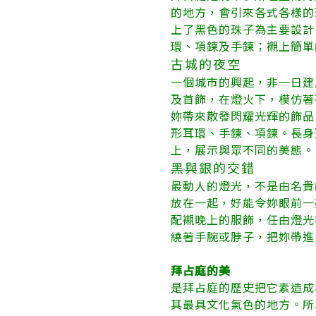
的地方，會引來各式各樣的
上了黑色的珠子為主要設計
環、項鍊及手鍊；襯上簡單
古城的夜空
一個城市的興起，非一日建
及首飾，在燈火下，模仿著
妳帶來散發閃耀光輝的飾品
形耳環、手鍊、項鍊。長身
上，展示與眾不同的美態。
黑與銀的交錯
最動人的燈光，不是由名貴
放在一起，好能令妳眼前一
配襯晚上的服飾，任由燈光
繞著手腕或脖子，把妳帶進
拜占庭的美
是拜占庭的歷史把它素造成
其最具文化氣色的地方。所