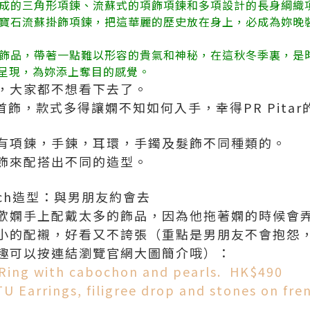
成的三角形項鍊、流蘇式的項飾項鍊和多項設計的長身綱織
寶石流蘇掛飾項鍊，把這華麗的歷史放在身上，必成為妳晚
飾品，帶著一點難以形容的貴氣和神秘，在這秋冬季裏，是
庭呈現，為妳添上奪目的感覺。
，大家都不想看下去了。
用首飾，款式多得讓嫻不知如何入手，幸得PR Pita
有項鍊，手鍊，耳環，手鐲及髮飾不同種類的。
飾來配搭出不同的造型。
atch造型：與男朋友約會去
歡嫻手上配戴太多的飾品，因為他拖著嫻的時候會
小的配襯，好看又不誇張（重點是男朋友不會抱怨
趣可以按連結瀏覽官網大圖簡介哦）：
 Ring with cabochon and pearls. HK$490
TU Earrings, filigree drop and stones on fre