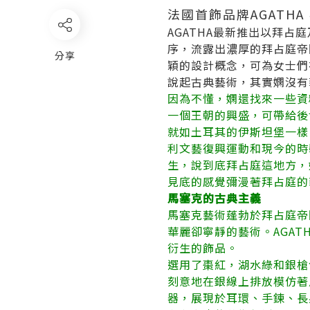
法國首飾品牌AGAT
AGATHA最新推出以拜
序，流露出濃厚的拜占庭帝
分享
穎的設計概念，可為女士們
說起古典藝術，其實嫻沒有
因為不懂，嫻還找來一些資
一個王朝的興盛，可帶給後
就如土耳其的伊斯坦堡一樣，
利文藝復興運動和現今的時裝
生，說到底拜占庭這地方，
見底的感覺彌漫著拜占庭的
馬塞克的古典主義
馬塞克藝術蓬勃於拜占庭帝
華麗卻寧靜的藝術。AGA
衍生的飾品。
選用了棗紅，湖水綠和銀槍
刻意地在銀線上排放模仿著
器，展現於耳環、手鍊、長