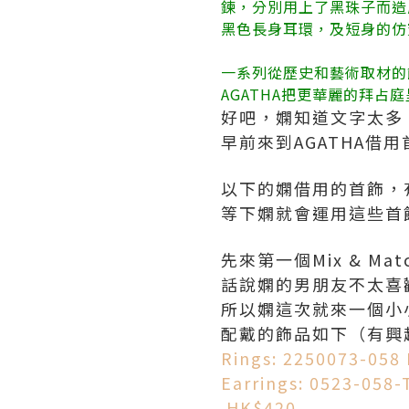
鍊，分別用上了黑珠子而造
黑色長身耳環，及短身的仿
一系列從歷史和藝術取材的
AGATHA把更華麗的拜占
好吧，嫻知道文字太多
早前來到AGATHA借
以下的嫻借用的首飾，
等下嫻就會運用這些首
先來第一個Mix & M
話說嫻的男朋友不太喜
所以嫻這次就來一個小
配戴的飾品如下（有興
Rings: 2250073-058
Earrings: 0523-058-
HK$420