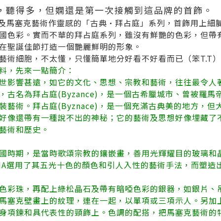
HA，聽得多，但嫻還是第一次接觸到這品牌的首飾。
占庭及馬塞克藝術作靈感的「古典•拜占庭」系列，首飾用上細
國色彩。實而不華的拜占庭系列，雖沒有鮮艷的色彩，但帶
在聖誕佳節打造一個艷麗鮮明的形象。
藝術細胞，不太懂，只懂簡單地分好看不好看而已（笨T.T
料，先來一點簡介：
世影響甚遠，如它的文化、思想、宗教和藝術，往往最令人
古名為拜占庭(Byzance)，是一個古希臘城市、曾被羅
藝術。拜占庭(Byznace)，是一個充滿古典美的地方，
好像還帶有一種說不出的神秘；它的藝術及思想好像埋藏了
藝術和歷史。
國時期，是當時歌頌宗教的鑲嵌畫，善用光輝耀目的玻璃和
THA選用了其五光十色的顏色和引人入性的藝術手法，而塑造
色彩珠，再配上綠松晶石及帶有暗啞色彩的銀器，如銀片、
馬塞克壁畫上的紋理，連在一起，以單項或三項示人。另加
身項鍊和具代表性的頸飾上。色調的配搭，把馬塞克藝術的