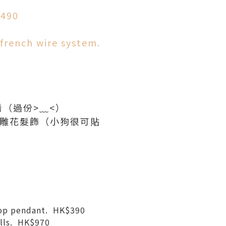
$490
french wire system.
（過份>﹏<）
狗雕花髮飾（小狗很可貼
rop pendant. HK$390
alls. HK$970