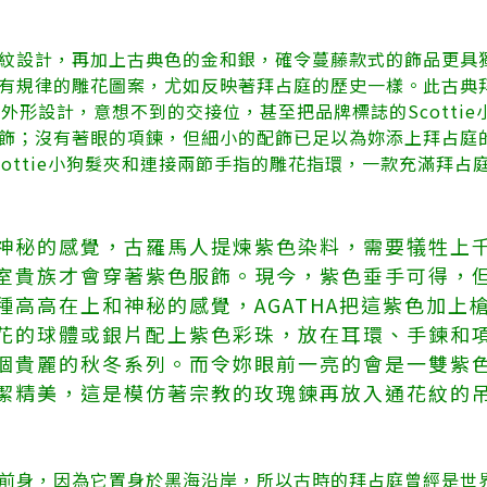
紋設計，再加上古典色的金和銀，確令蔓藤款式的飾品更具
規律的雕花圖案，尤如反映著拜占庭的歷史一樣。此古典拜占庭 (C
膽的外形設計，意想不到的交接位，甚至把品牌標誌的Scotti
飾；沒有著眼的項鍊，但細小的配飾已足以為妳添上拜占庭
cottie小狗髮夾和連接兩節手指的雕花指環，一款充滿拜占
神秘的感覺，古羅馬人提煉紫色染料，需要犠牲上
室貴族才會穿著紫色服飾。現今，紫色垂手可得，
種高高在上和神秘的感覺，AGATHA把這紫色加上
花的球體或銀片配上紫色彩珠，放在耳環、手鍊和
個貴麗的秋冬系列。而令妳眼前一亮的會是一雙紫
潔精美，這是模仿著宗教的玫瑰鍊再放入通花紋的
前身，因為它置身於黑海沿岸，所以古時的拜占庭曾經是世