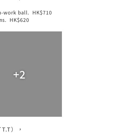
en-work ball. HK$710
ons. HK$620
+2
.T），