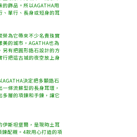
飾品。所以AGATHA用
行、單行、長身或短身的耳
繁榮為它帶來不少名貴珠寶
的城市，AGATHA也為
，另有把圓形鋯石設計的方
實行把這古城的夜空放上身
GATHA決定把多顆鋯石
出一條流蘇型的長身耳環，
出多層的項鍊和手鍊，讓它
的伊斯坦堡爾，是現時土耳
項鍊配襯。4款用心打造的項