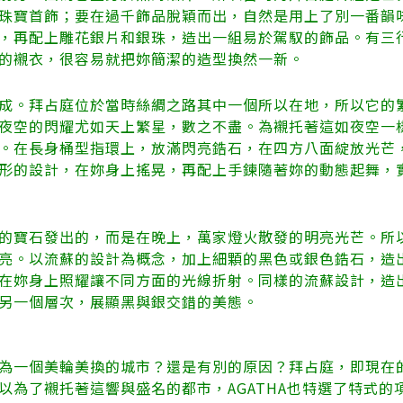
珠寶首飾；要在過千飾品脫穎而出，自然是用上了別一番韻味的
，再配上雕花銀片和銀珠，造出一組易於駕馭的飾品。有三
的襯衣，很容易就把妳簡潔的造型換然一新。
成。拜占庭位於當時絲綢之路其中一個所以在地，所以它的
夜空的閃耀尤如天上繁星，數之不盡。為襯托著這如夜空一樣美
。在長身桶型指環上，放滿閃亮鋯石，在四方八面綻放光芒
形的設計，在妳身上搖晃，再配上手鍊隨著妳的動態起舞，
的寶石發出的，而是在晚上，萬家燈火散發的明亮光芒。所以A
亮。以流蘇的設計為概念，加上細顆的黑色或銀色鋯石，造
在妳身上照耀讓不同方面的光線折射。同樣的流蘇設計，造
另一個層次，展顯黑與銀交錯的美態。
為一個美輪美換的城市？還是有別的原因？拜占庭，即現在
以為了襯托著這響與盛名的都市，AGATHA也特選了特式的