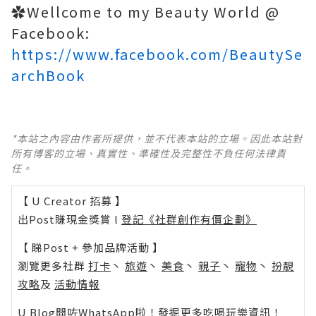
✿Wellcome to my Beauty World @
Facebook:
https://www.facebook.com/BeautySe
archBook
*本站之內容由作者所提供，並不代表本站的立場。因此本站對
所有博客的立場、真實性、準確性及完整性不負任何法律責
任。
【 U Creator 招募 】
出Post賺現金獎賞 l
登記《社群創作有價企劃》
【 睇Post + 參加品牌活動 】
瀏覽更多社群
打卡
丶
旅遊
丶
美食
丶
親子
丶
寵物
丶
扮靚
攻略
及
活動情報
U Blog開咗WhatsApp啦！發掘更多吃喝玩樂資訊！