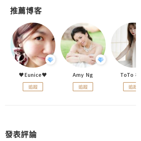
推薦博客
uit
♥Eunice♥
Amy Ng
ToTo 
追蹤
追蹤
追蹤
發表評論