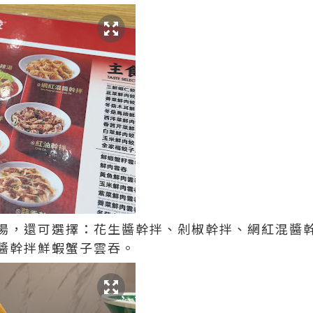
湯，還可選擇：花生醬幹拌、剁椒幹拌、網紅混醬
醬幹拌鮮蝦蟹子雲吞。