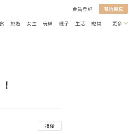
會員登記
開始撰寫
食
旅遊
女生
玩樂
親子
生活
寵物
行山
更多
打卡
》！
追蹤