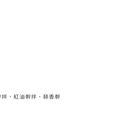
幹拌、紅油幹拌、蒜香幹