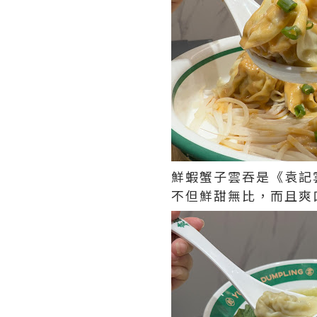
鮮蝦蟹子雲吞是《袁記
不但鮮甜無比，而且爽