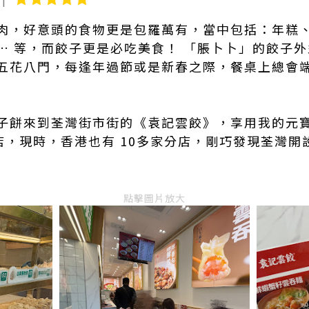
肉，好意頭的食物更是包羅萬有，當中包括：年糕
… 等，而餃子更是必吃美食！ 「脹卜卜」的餃子
五花八門，每逢年過節或是新春之際，餐桌上總會
子餅來到荃灣街市街的《袁記雲餃》，享用我的元
分店，現時，香港也有 10多家分店，剛巧發現荃灣
點擊圖片放大