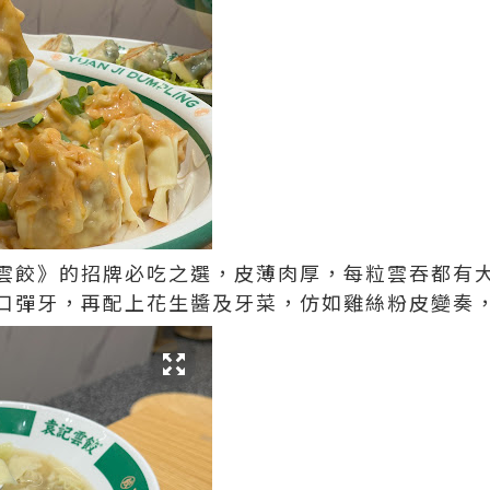
雲餃》的招牌必吃之選，皮薄肉厚，每粒雲吞都有
口彈牙，再配上花生醬及牙菜，仿如雞絲粉皮變奏