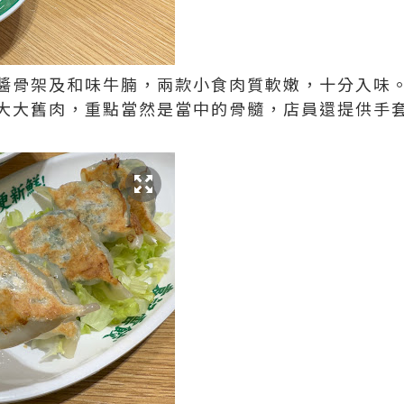
醬骨架及和味牛腩，兩款小食肉質軟嫩，十分入味
大大舊肉，重點當然是當中的骨髓，店員還提供手