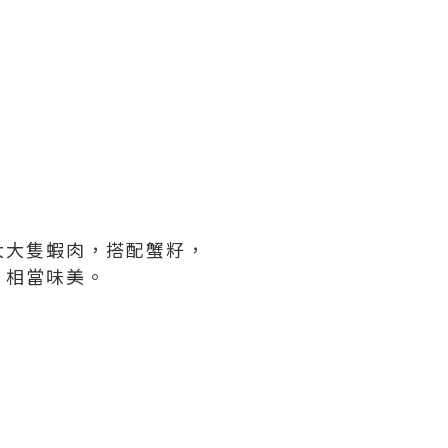
大大隻蝦肉，搭配蟹籽，
，相當味美。