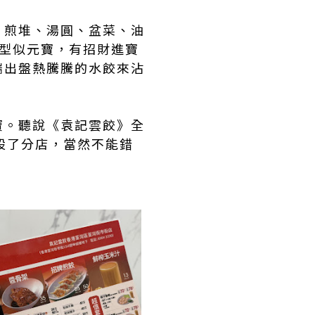
、煎堆、湯圓、盆菜、油
外型似元寶，有招財進寶
端出盤熱騰騰的水餃來沾
寶。聽說《袁記雲餃》全
開設了分店，當然不能錯