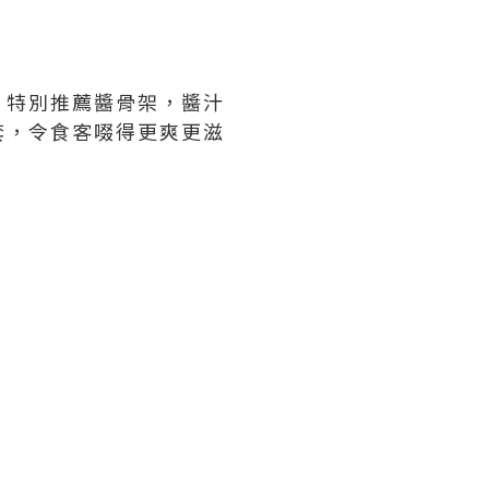
。特別推薦醬骨架，醬汁
套，令食客啜得更爽更滋