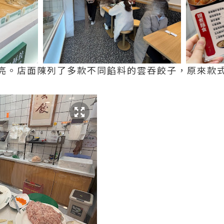
亮。店面陳列了多款不同餡料的雲吞餃子，原來款式