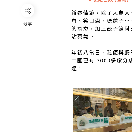
新春佳節，除了大魚大
角、笑口棗、糖蓮子…
分享
的寓意，加上餃子餡料
沾喜氣。
年初八當日，我便與蝦
中國已有 3000多家
過！