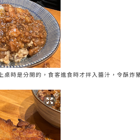
上桌時是分開的，食客進食時才拌入醬汁，令酥炸