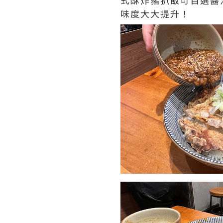
式酥炸豬扒飯可自選醬
味度大大提升！