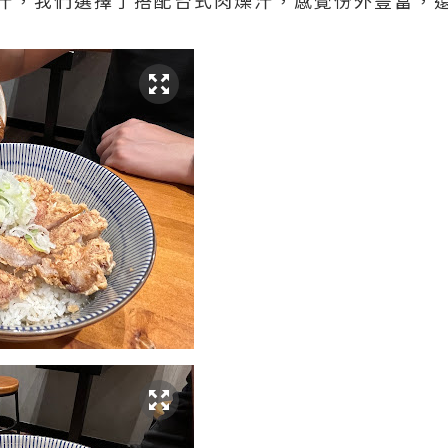
汁，我們選擇了搭配台式肉燥汁，感覺份外豐富，