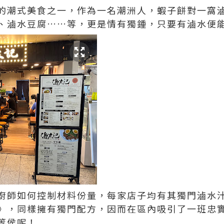
的潮式美食之一，作為一名潮洲人，蝦子餅對一窩
、滷水豆腐……等，更是情有獨鍾，只要有滷水便
廚師如何控制材料份量，每家店子均有其獨門滷水
》，同樣擁有獨門配方，因而在區內吸引了一班忠
要等侯呢！