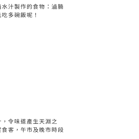
滷水汁製作的食物：滷腩
能吃多碗飯呢！
汁，令味道產生天淵之
實食客，午市及晚市時段