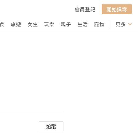
會員登記
開始撰寫
食
旅遊
女生
玩樂
親子
生活
寵物
行山
更多
打卡
追蹤