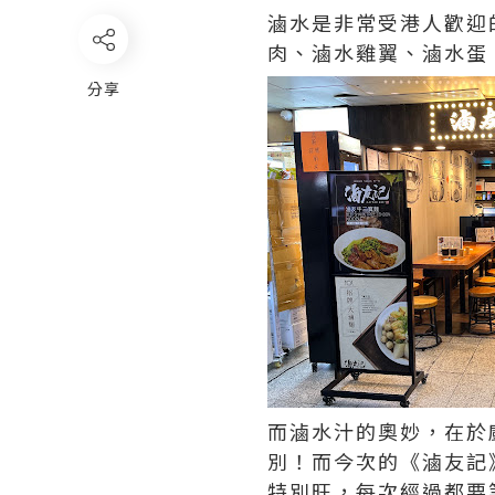
滷水是非常受港人歡迎
肉、滷水雞翼、滷水蛋
分享
而滷水汁的奧妙，在於
別！而今次的《滷友記
特別旺，每次經過都