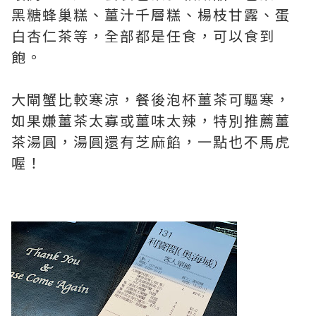
黑糖蜂巢糕、薑汁千層糕、楊枝甘露、蛋
白杏仁茶等，全部都是任食，可以食到
飽。
大閘蟹比較寒涼，餐後泡杯薑茶可驅寒，
如果嫌薑茶太寡或薑味太辣，特別推薦薑
茶湯圓，湯圓還有芝麻餡，一點也不馬虎
喔！