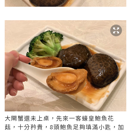
大閘蟹還未上桌，先來一客蠔皇鮑魚花
菇，十分矜貴，8頭鮑魚足夠填滿小匙，加