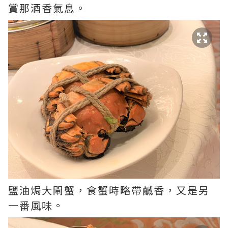
賞那酒香氣息。
鹽油焗大閘蟹，食蟹時略帶鹹香，又是另
一番風味。