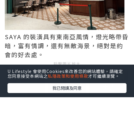
SAYA 的裝潢具有東南亞風情，燈光略帶昏
暗，富有情調，還有無敵海景，絕對是約
會的好去處。
點擊圖片放大
U Lifestyle 會使用Cookies來改善您的網站體驗，請確定
您同意接受本網站之
私隱政策和使用條款
才可繼續瀏覽。
+2
我已閱讀及同意
先來一碟爆蒜炒蟹肉滑蛋飯，上層舖上滿
滿的蟹肉絲，濃濃的脆香炸蒜透出蟹肉的
鮮甜，加上一片金黃香滑的七成熟炒蛋蓋