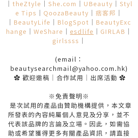
│
theZtyle
│
She.com
│
UBeauty
│
Styl
e Tips
│
QoozaBeauty
│
痞客邦
│
│
BeautyLife
│
BlogSpot
│
BeautyExc
hange
│
WeShare
│
esdlife
│
GIRLAB
│
girlssss
│
(email：
beautysearchmail@yahoo.com.hk)
✿ 歡迎邀稿│合作試用│出席活動 ✿
※免責聲明※
是次試用的產品由贊助機構提供，本文章
所發表的內容純屬個人意見及分享，並不
代表該品牌的言論及立場。因此，如需協
助或希望獲得更多有關產品資訊，請直接