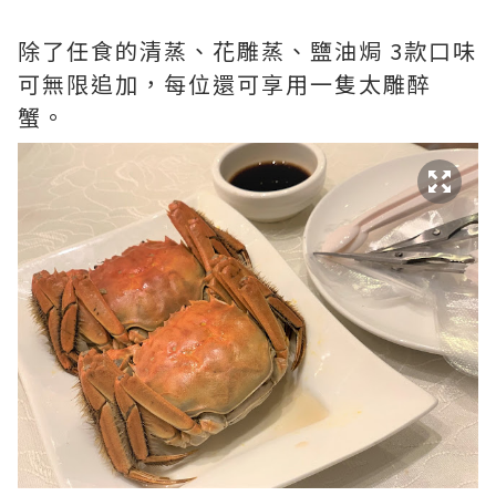
除了任食的清蒸、花雕蒸、鹽油焗 3款口味
可無限追加，每位還可享用一隻太雕醉
蟹。