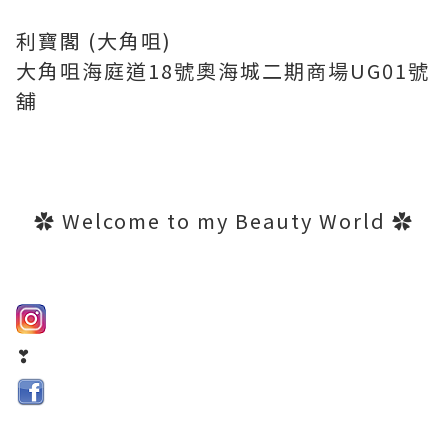
利寶閣 (大角咀)
大角咀海庭道18號奧海城二期商場UG01號
舖
✿ Welcome to my Beauty World ✿
❣