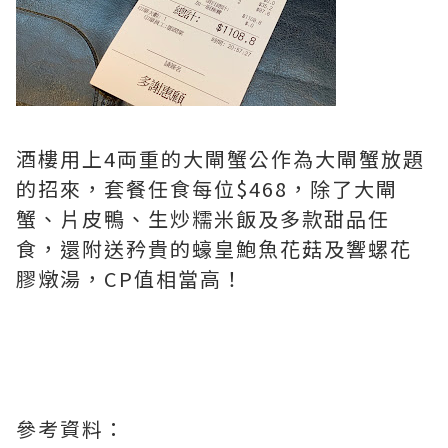
酒樓用上4両重的大閘蟹公作為大閘蟹放題
的招來，套餐任食每位$468，除了大閘
蟹、片皮鴨、生炒糯米飯及多款甜品任
食，還附送矜貴的蠔皇鮑魚花菇及響螺花
膠燉湯，CP值相當高！
參考資料：