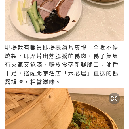
現場還有職員即場表演片皮鴨，全晚不停
燒製，即席片出熱騰騰的鴨肉，鴨子隻隻
有火氣又飽滿，鴨皮食落新鮮脆口，油香
十足，搭配北京名店「六必居」直送的鴨
醬調味，相當滋味。