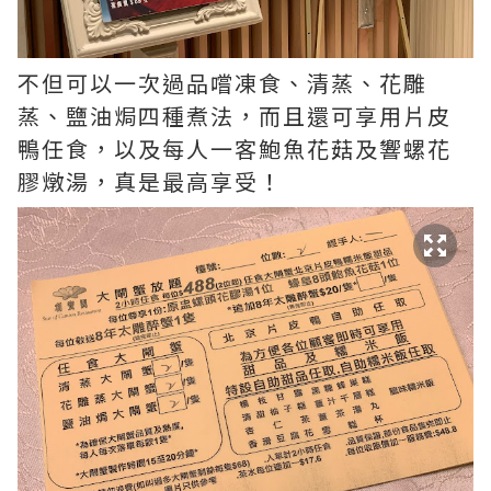
不但可以一次過品嚐凍食、清蒸、花雕
蒸、鹽油焗四種煮法，而且還可享用片皮
鴨任食，以及每人一客鮑魚花菇及響螺花
膠燉湯，真是最高享受！