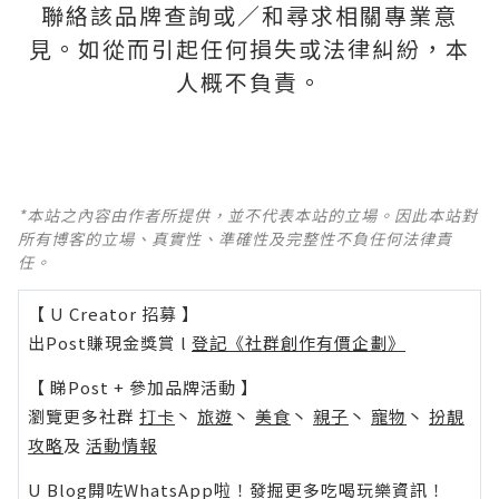
聯絡該品牌查詢或∕和尋求相關專業意
見。如從而引起任何損失或法律糾紛，本
人概不負責。
*本站之內容由作者所提供，並不代表本站的立場。因此本站對
所有博客的立場、真實性、準確性及完整性不負任何法律責
任。
【 U Creator 招募 】
出Post賺現金獎賞 l
登記《社群創作有價企劃》
【 睇Post + 參加品牌活動 】
瀏覽更多社群
打卡
丶
旅遊
丶
美食
丶
親子
丶
寵物
丶
扮靚
攻略
及
活動情報
U Blog開咗WhatsApp啦！發掘更多吃喝玩樂資訊！