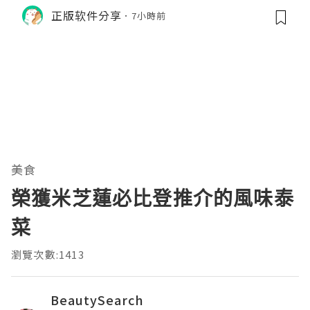
M的内存模型、垃圾回收机制和并发原
正版软件分享
7小時前
理。通过直观的可视化数据，它将抽象
的性能问题具象化为代码行号。对于一
名追求卓越的Java
美食
榮獲米芝蓮必比登推介的風味泰
菜
瀏覽次數:1413
BeautySearch