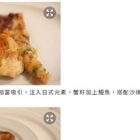
相當吸引，注入日式元素，蟹籽加上鰻魚，搭配沙