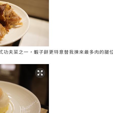
式功夫菜之一，蝦子餅更特意替我揀來最多肉的腿