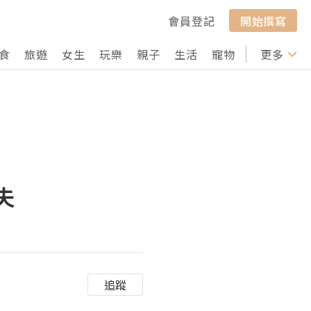
會員登記
開始撰寫
食
旅遊
女生
玩樂
親子
生活
寵物
行山
更多
打卡
夫
追蹤