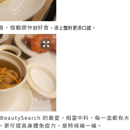
緻，個蝦膠仲
好食
。
好
，添上蟹籽更添口感
BeautySearch 的最愛，相當中料，每一盅都
，更可提高身體免疫力，是時候補一補。