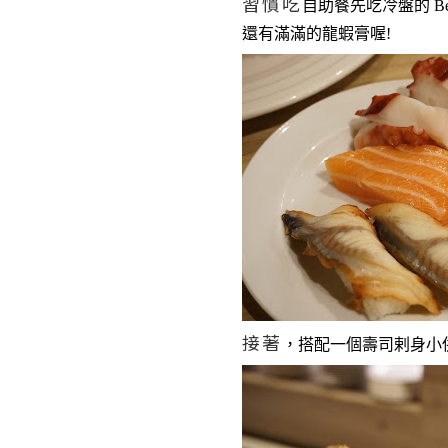
習慣吃
自助餐先吃冷盤的
Be
還有滿
滿的
龍蝦膏喔!
接著
，搭配一個壽司剌身小