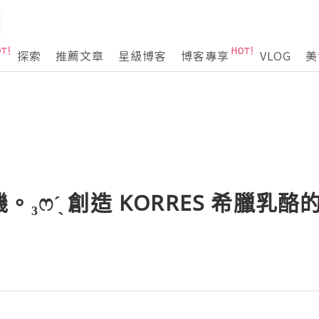
探索
推薦文章
星級博客
博客專享
VLOG
美
₃ෆˊ̖ 創造 KORRES 希臘乳