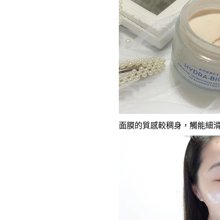
面膜的質感較稠身
，觸能細