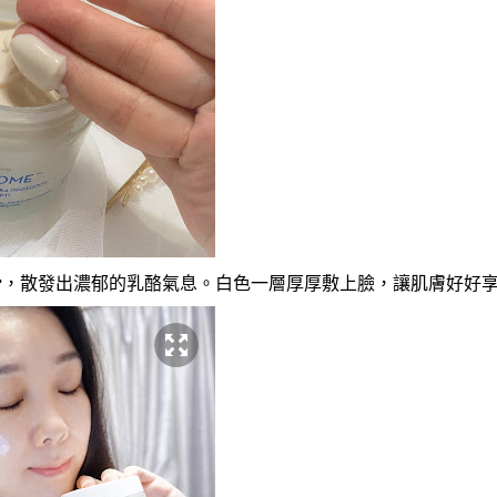
滑
，散發出
濃郁的
乳酪氣息
。
白色一層
厚
厚
敷上臉
，讓肌膚好好