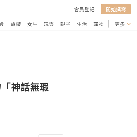
會員登記
開始撰寫
食
旅遊
女生
玩樂
親子
生活
寵物
行山
更多
打卡
酪的「神話無瑕