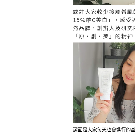
或許大家較少接觸希臘的護
15%維C美白」，感受
然品牌，創辦人及研究
「原・創・美」的精神
潔面是大家每天也會進行的