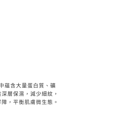
當中蘊含大量蛋白質、礦
供深層保濕，減少細紋，
屏障，平衡肌膚微生態。