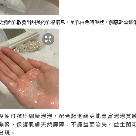
卸妝潔面乳散發出甜美的
乳酪氣息
，呈乳白色啫喱狀
，觸感輕盈細
後便可釋出細緻泡泡，配合起泡網更能豐富泡泡質
繃緊，保護肌膚天然屏障，不讓益菌流失。益生菌
出現。