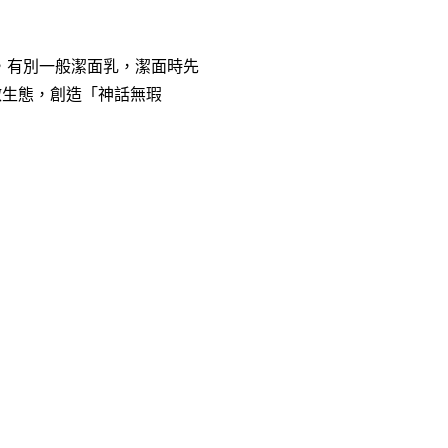
酪，有別一般潔面乳，潔面時先
微生態，創造「神話無瑕