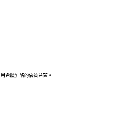
享用
希臘乳酪的優質益菌
。