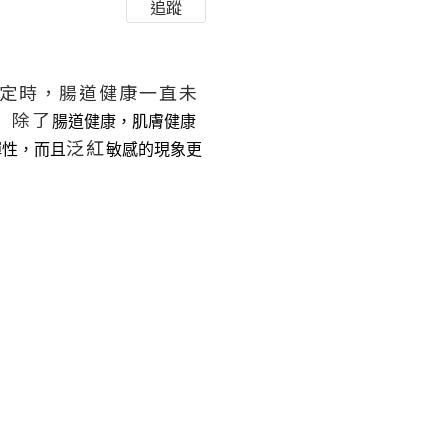
追蹤
食無定時，腸道健康一直未
 除了
腸道
健康
，肌膚
健康
泛紅
彈性
，而且
敏感的現象更