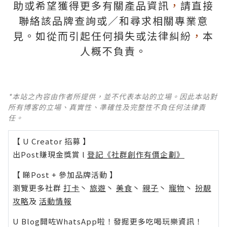
助或希望獲得更多有關產品資訊
，
請直接
聯絡該品牌查詢或∕和尋求相關專業意
見。如從而引起任何損失或法律糾紛
，
本
人概不負責。
*本站之內容由作者所提供，並不代表本站的立場。因此本站對
所有博客的立場、真實性、準確性及完整性不負任何法律責
任。
【 U Creator 招募 】
出Post賺現金獎賞 l
登記《社群創作有價企劃》
【 睇Post + 參加品牌活動 】
瀏覽更多社群
打卡
丶
旅遊
丶
美食
丶
親子
丶
寵物
丶
扮靚
攻略
及
活動情報
U Blog開咗WhatsApp啦！發掘更多吃喝玩樂資訊！