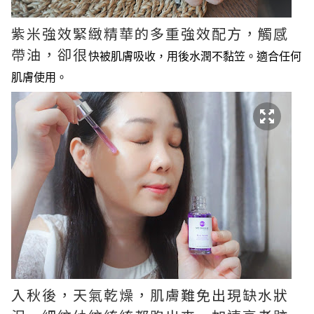
紫米強效緊緻精華的多重強效配方，觸感
帶油
，卻
很
快被肌膚吸收
，用後水潤不黏
笠
。
適合任何
肌膚使用
。
入秋後，天氣乾燥，肌膚難免出現缺水狀