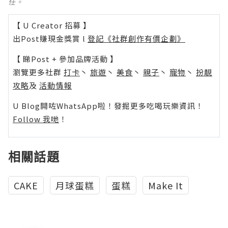
任。
【 U Creator 招募 】
出Post賺現金獎賞 l
登記《社群創作有價企劃》
【 睇Post + 參加品牌活動 】
瀏覽更多社群
打卡
丶
旅遊
丶
美食
丶
親子
丶
寵物
丶
扮靚
攻略
及
活動情報
U Blog開咗WhatsApp啦！發掘更多吃喝玩樂資訊！
Follow 我哋
！
相關話題
CAKE
月球蛋糕
蛋糕
Make It