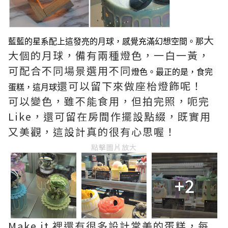
大
藍藍的星系配上這發亮的月球，感覺充滿幻想空間。那
大個的月球，備有兩種燈色，一白一黃，
可配合不同場景選用不同
燈色。最正的是，食完
還可以留下來做座枱燈飾呢！
蛋糕，這
月球
可以變色，雖不能食用，但拍完照，呃完
Like，還可留在房間作擺設點綴，既實用
又美觀，這設計真的很有心思喔！
點擊圖片放大
+2
Make it 裡還有很多設計常美的蛋糕，每