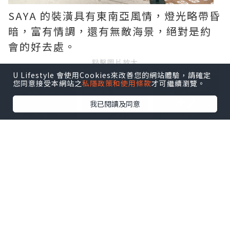
SAYA 的裝潢具有東南亞風情，燈光略帶昏
暗，富有情調，還有無敵海景，絕對是約
會的好去處。
點擊圖片放大
U Lifestyle 會使用Cookies來改善您的網站體驗，請確定
您同意接受本網站之
私隱政策和使用條款
才可繼續瀏覽。
+2
我已閱讀及同意
先來一碟爆蒜炒蟹肉滑蛋飯，上層舖上滿
滿的蟹肉絲，濃濃的脆香炸蒜透出蟹肉的
鮮甜，加上一片金黃香滑的七成熟炒蛋蓋
飯，結合出層次豐富肉質細膩的滑蛋飯。