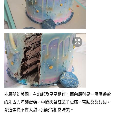
外
層夢幻美觀，有
幻彩及星星相伴；
而內層則是一層層香軟
的朱古力海綿蛋糕，中間夾著紅桑子忌廉，帶點酸酸甜甜，
令這
蛋糕不
會太甜，搭配得相當味美。