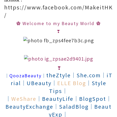
facebook：
https://www.facebook.com/MakeitHK
/
✿
Welcome to my Beauty World
✿
❣
❣
theZtyle
│
She.com
│
iT
│
QoozaBeauty
│
rial
│
UBeauty
│
ELLE Blog
│
Style
Tips
│
│
WeShare
│
BeautyLife
│
BlogSpot
│
BeautyExchange
│
SaladBlog
│
Beaut
yExp
│