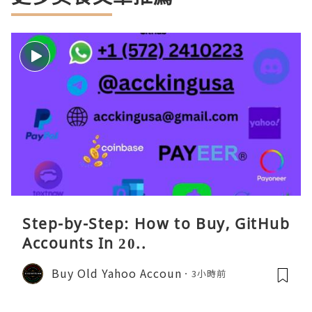
Step-by-Step: How to Buy, GitHub
Accounts In 20..
Buy Old Yahoo Accoun
3小時前