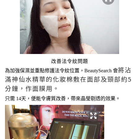
改善法令紋問題
將沾
為加強
保濕並重點
修護
法令紋位置，
BeautySearch 會
滿神仙水精華的化妝棉敷在面部及頸部約5
分鐘，作面膜用。
只需 14天，便能令膚質改善，帶來晶瑩剔透的效果。