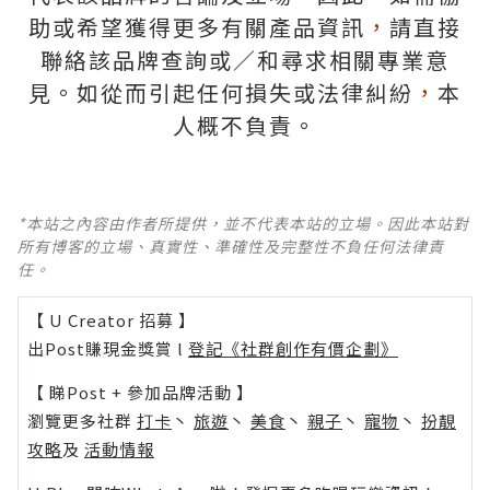
助或希望獲得更多有關產品資訊
，
請直接
聯絡該品牌查詢或∕和尋求相關專業意
見。如從而引起任何損失或法律糾紛
，
本
人概不負責。
*本站之內容由作者所提供，並不代表本站的立場。因此本站對
所有博客的立場、真實性、準確性及完整性不負任何法律責
任。
【 U Creator 招募 】
出Post賺現金獎賞 l
登記《社群創作有價企劃》
【 睇Post + 參加品牌活動 】
瀏覽更多社群
打卡
丶
旅遊
丶
美食
丶
親子
丶
寵物
丶
扮靚
攻略
及
活動情報