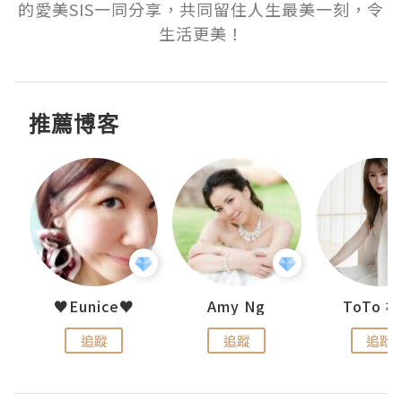
的愛美SIS一同分享，共同留住人生最美一刻，令
生活更美！
推薦博客
uit
♥Eunice♥
Amy Ng
ToTo 
追蹤
追蹤
追蹤