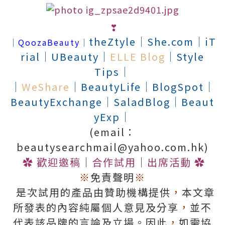
❣
theZtyle
│
She.com
│
iT
│
QoozaBeauty
│
rial
│
UBeauty
│
ELLE Blog
│
Style
Tips
│
│
WeShare
│
BeautyLife
│
BlogSpot
│
BeautyExchange
│
SaladBlog
│
Beaut
yExp
│
(email：
beautysearchmail@yahoo.com.hk)
✿
歡迎邀稿
│
合作試用
│
出席活動
✿
※
免責聲明
※
是次試用的產品由贊助機構提供
，
本文章
所發表的內容純屬個人意見及分享
，
並不
代表該品牌的言論及立場。因此
，
如需協