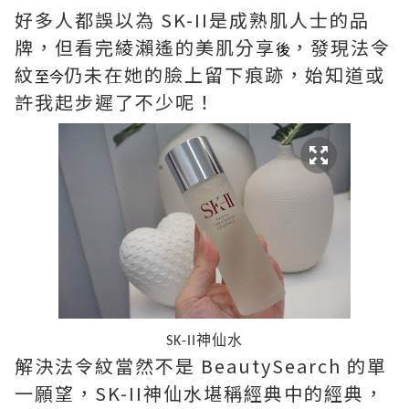
好多人都誤以為 SK-II是成熟肌人士的品
牌，但看完綾瀨遙的美肌分享
，發現法令
後
紋
仍未在她的臉上留下痕跡，始知道或
至今
許我起步遲了不少呢！
神仙水
SK-II
解決法令紋當然不是 BeautySearch 的單
一願望，SK-II神仙水堪稱經典中的經典，