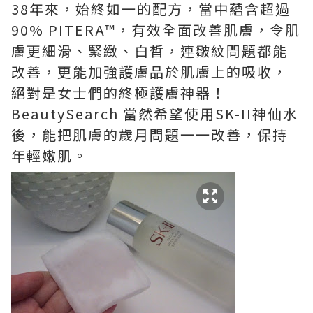
38年來，始終如一的配方，當中蘊含超過
90% PITERA™，有效全面改善肌膚，令
肌
膚更
細滑、緊緻、
白皙，連
皺紋問題都能
改善，更能加強護膚品於肌膚上的吸收，
絕對是女士們的終極護膚神器！
BeautySearch 當然希望使用SK-II神仙水
後，能把肌膚的歲月問題一一改善，保持
年輕嫩肌。