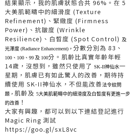
結果顯示，我的肌膚狀態合共 96%。在 5
大美肌範疇中的細滑度 (Texture
Refinement)、緊緻度 (Firmness
Power)、抗皺度 (Wrinkle
Resilience)、白晳度 (Spot Control)
及
分數分別為 83、
光澤度 (Radiance Enhancement)，
分。肌齡比真實年齡年輕
100、
100、
99
及 100
14歲，沒想到，雖然只使用了
一
SK-II神仙水
星期，肌膚已有如此驚人的改善，期待持
續使用 SK-II神仙水，不但能改善
法令紋問
肌齡及
題，
5大美肌範疇中的
細滑度及
白晳度
有更進一步
！
的改善
大家有興趣，都可以到以下連結登記進行
Magic Ring 測試
https://goo.gl/sxL8vc