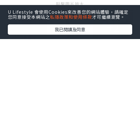
點擊圖片放大
U Lifestyle 會使用Cookies來改善您的網站體驗，請確定
您同意接受本網站之
私隱政策和使用條款
才可繼續瀏覽。
+2
我已閱讀及同意
先來一碟爆蒜炒蟹肉滑蛋飯，上層舖上滿
滿的蟹肉絲，濃濃的脆香炸蒜透出蟹肉的
鮮甜，加上一片金黃香滑的七成熟炒蛋蓋
飯，結合出層次豐富肉質細膩的滑蛋飯。