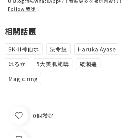
U Blog開咗WhatsApp啦！發掘更多吃喝玩樂資訊！
Follow 我哋
！
相關話題
SK-II神仙水
法令紋
Haruka Ayase
はるか
5大美肌範疇
綾瀨遙
Magic ring
0個讚好