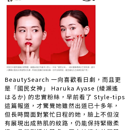
BeautySearch 一向喜歡看日劇，而且更
是「國民女神」 Haruka Ayase (綾瀨遙
はるか) 的忠實粉絲，早前看了 Style-tips
這篇報道，才驚覺她雖然出道已十多年，
但長時間面對繁忙日程的她，臉上不但沒
有展現出成熟肌的紋路，仍能保持緊緻柔