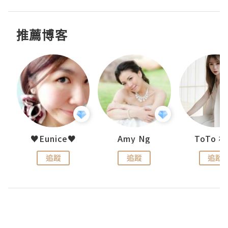
推薦博客
uit
♥Eunice♥
Amy Ng
ToTo 
追蹤
追蹤
追蹤