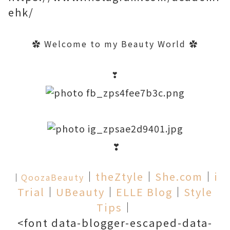
ehk/
✿
Welcome to my Beauty World
✿
❣
❣
│
theZtyle
│
She.com
│
i
│
QoozaBeauty
Trial
│
UBeauty
│
ELLE Blog
│
Style
Tips
│
<font data-blogger-escaped-data-