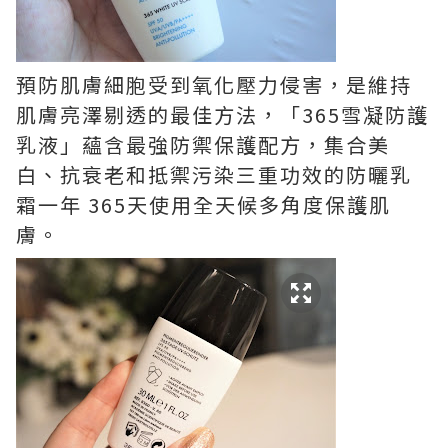
預防肌膚細胞受到氧化壓力侵害，是維持
肌膚亮澤剔透的最佳方法，
「365雪凝防護
乳液」
蘊含最強防禦保護配方，集合美
白、抗衰老和抵禦污染三重功效的防曬乳
霜一年
365天使用全天候多角度保護
肌
膚
。