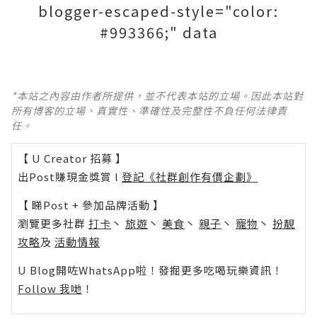
blogger-escaped-style="color:
#993366;" data
*本站之內容由作者所提供，並不代表本站的立場。因此本站對
所有博客的立場、真實性、準確性及完整性不負任何法律責
任。
【 U Creator 招募 】
出Post賺現金獎賞 l
登記《社群創作有價企劃》
【 睇Post + 參加品牌活動 】
瀏覽更多社群
打卡
丶
旅遊
丶
美食
丶
親子
丶
寵物
丶
扮靚
攻略
及
活動情報
U Blog開咗WhatsApp啦！發掘更多吃喝玩樂資訊！
Follow 我哋
！