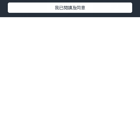
+2
我已閱讀及同意
先來一碟爆蒜炒蟹肉滑蛋飯，上層舖上滿
滿的蟹肉絲，濃濃的脆香炸蒜透出蟹肉的
鮮甜，加上一片金黃香滑的七成熟炒蛋蓋
飯，結合出層次豐富肉質細膩的滑蛋飯。