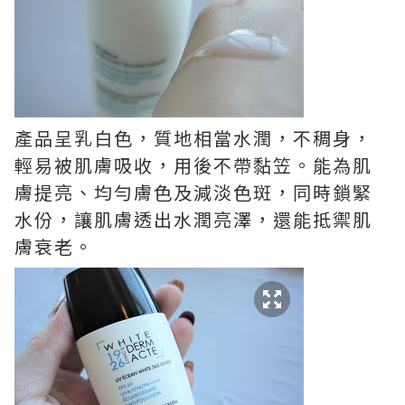
產品呈乳白色，質地相當水潤，不稠身，
輕易被
肌膚
吸收，用後不帶黏笠。能為肌
膚提亮、均勻膚色及減淡色斑，同時
鎖緊
水份，讓肌膚透出
水潤亮澤，還能抵禦肌
膚衰老。