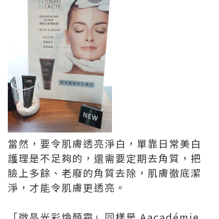
當然，要令肌膚
透亮淨白，單靠日常美白
護理是不足夠的，還需要定期去角質，
把
臉上多餘、老廢的角質去除，
肌膚徹底潔
淨，
才能令
肌膚更
透亮。
「微晶光彩煥顏霜」同樣是 Aacadémie