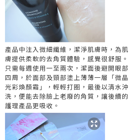
產品中注入
微
細纖維，
潔淨肌膚時，為
肌
膚
提供柔軟的去角質體驗，感覺很舒服。
只需每週使用一至兩次，潔面後避開眼部
四周，於面部及頸部
塗上
薄薄一層
「微晶
光彩煥顏霜」
，輕輕打圈，最後以清水沖
洗，便能
去除臉上老廢的
角質，
讓後續的
護理產品更吸收。