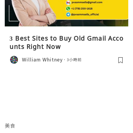
3 Best Sites to Buy Old Gmail Acco
unts Right Now
William Whitney
3小時前
美食