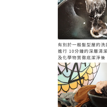
有別於一般髮型屋的洗
進行 10分鐘的深層
及化學物質徹底潔淨後