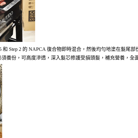
 B5 和 Step 2 的 NAPCA 復合物即時混合，然後均勻地塗在
必須養份，可高度滲透，深入髮芯修護受損頭髮，補充營養，全