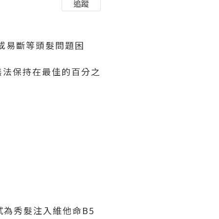
追蹤
、或易斷等頭髮問題困
無法保持在最佳的百分之
m，嘗試為秀髮注入維他命B5