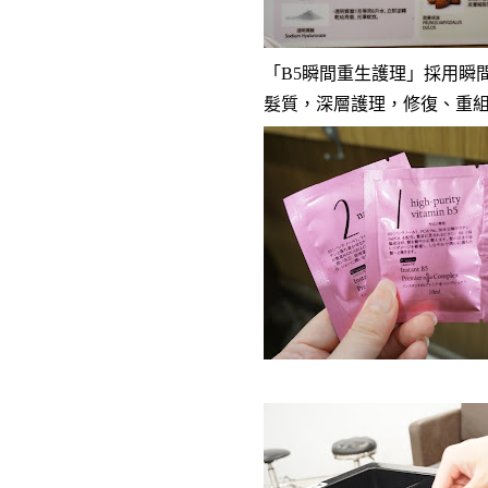
「B5瞬間重生護理」採
用瞬
髮質，深層護理，修復、重