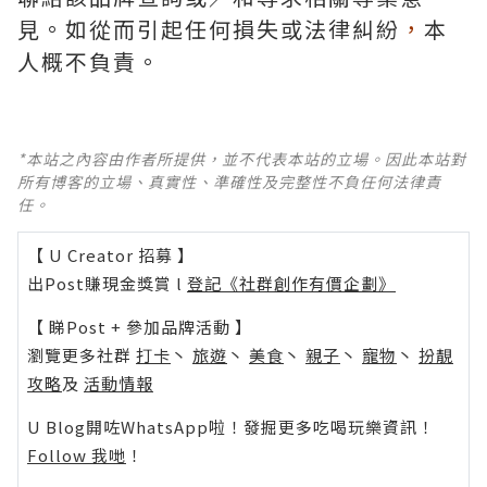
見。如從而引起任何損失或法律糾紛
，
本
人概不負責。
*本站之內容由作者所提供，並不代表本站的立場。因此本站對
所有博客的立場、真實性、準確性及完整性不負任何法律責
任。
【 U Creator 招募 】
出Post賺現金獎賞 l
登記《社群創作有價企劃》
【 睇Post + 參加品牌活動 】
瀏覽更多社群
打卡
丶
旅遊
丶
美食
丶
親子
丶
寵物
丶
扮靚
攻略
及
活動情報
U Blog開咗WhatsApp啦！發掘更多吃喝玩樂資訊！
Follow 我哋
！