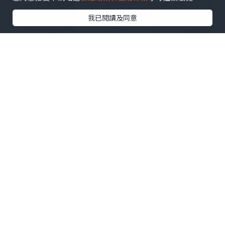
+2
我已閱讀及同意
先來一碟爆蒜炒蟹肉滑蛋飯，上層舖上滿
滿的蟹肉絲，濃濃的脆香炸蒜透出蟹肉的
鮮甜，加上一片金黃香滑的七成熟炒蛋蓋
飯，結合出層次豐富肉質細膩的滑蛋飯。