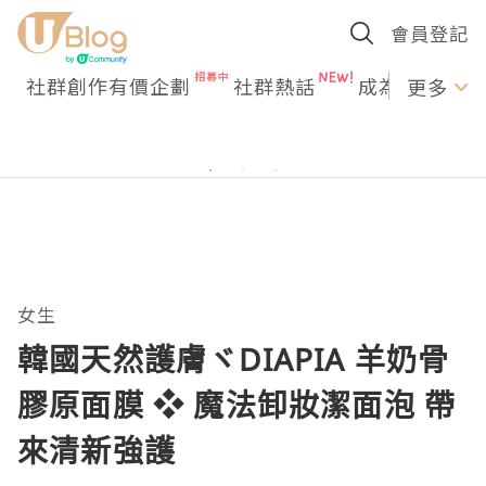
會員登記
社群創作有價企劃
社群熱話
成為U Creato
更多
女生
韓國天然護膚ヾDIAPIA 羊奶骨
膠原面膜 ❖ 魔法卸妝潔面泡 帶
來清新強護