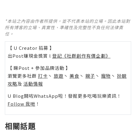
*本站之內容由作者所提供，並不代表本站的立場。因此本站對
所有博客的立場、真實性、準確性及完整性不負任何法律責
任。
【 U Creator 招募 】
出Post賺現金獎賞 l
登記《社群創作有價企劃》
【 睇Post + 參加品牌活動 】
瀏覽更多社群
打卡
丶
旅遊
丶
美食
丶
親子
丶
寵物
丶
扮靚
攻略
及
活動情報
U Blog開咗WhatsApp啦！發掘更多吃喝玩樂資訊！
Follow 我哋
！
相關話題