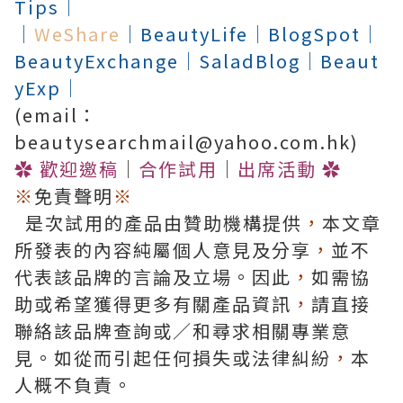
Tips
│
│
WeShare
│
BeautyLife
│
BlogSpot
│
BeautyExchange
│
SaladBlog
│
Beaut
yExp
│
(email：
beautysearchmail@yahoo.com.hk)
✿
歡迎邀稿
│
合作試用
│
出席活動
✿
※
免責聲明
※
是次試用的產品由贊助機構提供
，
本文章
所發表的內容純屬個人意見及分享
，
並不
代表該品牌的言論及立場。因此
，
如需協
助或希望獲得更多有關產品資訊
，
請直接
聯絡該品牌查詢或∕和尋求相關專業意
見。如從而引起任何損失或法律糾紛
，
本
人概不負責。