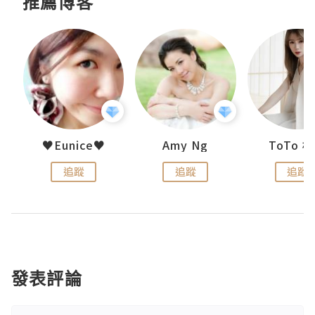
推薦博客
uit
♥Eunice♥
Amy Ng
ToTo 
追蹤
追蹤
追蹤
發表評論