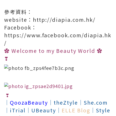
參考資料：
website：http://diapia.com.hk/
Facebook：
https://www.facebook.com/diapia.hk
/
✿
Welcome to my Beauty World
✿
❣
❣
│
QoozaBeauty
│
theZtyle
│
She.com
│
iTrial
│
UBeauty
│
ELLE Blog
│
Style