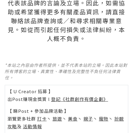
代表該品牌的言論及立場。因此
，
如需協
助或希望獲得更多有關產品資訊
，
請直接
聯絡該品牌查詢或∕和尋求相關專業意
見。如從而引起任何損失或法律糾紛
，
本
人概不負責。
*本站之內容由作者所提供，並不代表本站的立場。因此本站對
所有博客的立場、真實性、準確性及完整性不負任何法律責
任。
【 U Creator 招募 】
出Post賺現金獎賞 l
登記《社群創作有價企劃》
【 睇Post + 參加品牌活動 】
瀏覽更多社群
打卡
丶
旅遊
丶
美食
丶
親子
丶
寵物
丶
扮靚
攻略
及
活動情報