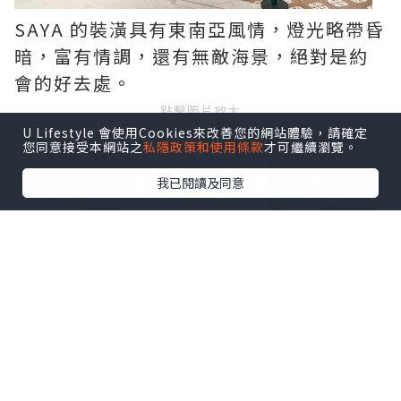
SAYA 的裝潢具有東南亞風情，燈光略帶昏
暗，富有情調，還有無敵海景，絕對是約
會的好去處。
點擊圖片放大
U Lifestyle 會使用Cookies來改善您的網站體驗，請確定
您同意接受本網站之
私隱政策和使用條款
才可繼續瀏覽。
+2
我已閱讀及同意
先來一碟爆蒜炒蟹肉滑蛋飯，上層舖上滿
滿的蟹肉絲，濃濃的脆香炸蒜透出蟹肉的
鮮甜，加上一片金黃香滑的七成熟炒蛋蓋
飯，結合出層次豐富肉質細膩的滑蛋飯。