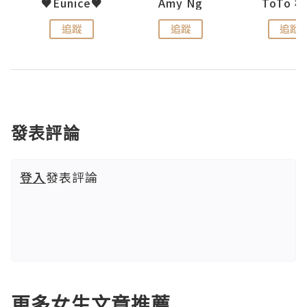
uit
♥Eunice♥
Amy Ng
ToTo 
追蹤
追蹤
追蹤
發表評論
登入
發表評論
更多女生文章推薦