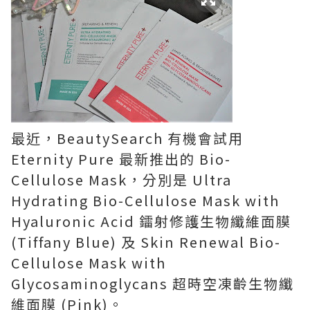
最近，BeautySearch 有機會試用
Eternity Pure 最新推出的 Bio-
Cellulose Mask，分別是 Ultra
Hydrating Bio-Cellulose Mask with
Hyaluronic Acid 鐳射修護生物纖維面膜
(Tiffany Blue) 及 Skin Renewal Bio-
Cellulose Mask with
Glycosaminoglycans 超時空凍齡生物纖
維面膜 (Pink)。