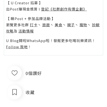
【 U Creator 招募 】
出Post賺現金獎賞 l
登記《社群創作有價企劃》
【 睇Post + 參加品牌活動 】
瀏覽更多社群
打卡
丶
旅遊
丶
美食
丶
親子
丶
寵物
丶
扮靚
攻略
及
活動情報
U Blog開咗WhatsApp啦！發掘更多吃喝玩樂資訊！
Follow 我哋
！
0個讚好
收藏