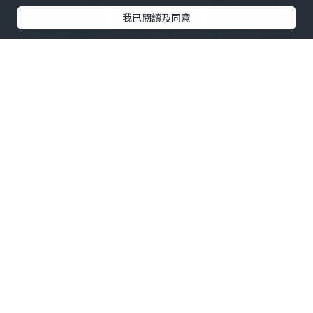
+2
我已閱讀及同意
先來一碟爆蒜炒蟹肉滑蛋飯，上層舖上滿
滿的蟹肉絲，濃濃的脆香炸蒜透出蟹肉的
鮮甜，加上一片金黃香滑的七成熟炒蛋蓋
飯，結合出層次豐富肉質細膩的滑蛋飯。