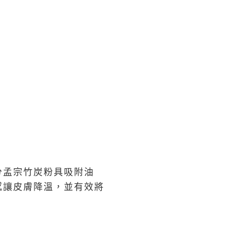
分孟宗竹炭粉具吸附油
感讓皮膚降溫，並有效將