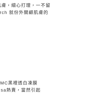
肌膚，細心打理，一不留
rch 就份外關顧肌膚的
DMC
黑裡透白凍膜
 sa熱賣，當然引起