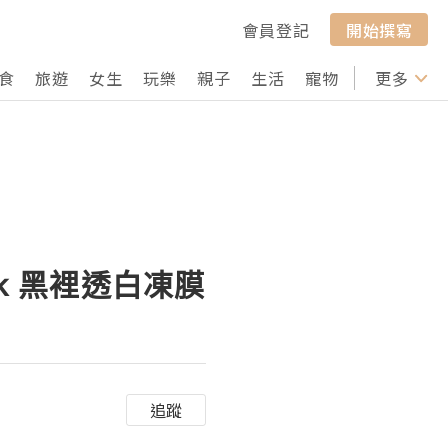
會員登記
開始撰寫
食
旅遊
女生
玩樂
親子
生活
寵物
行山
更多
打卡
Mask 黑裡透白凍膜
追蹤