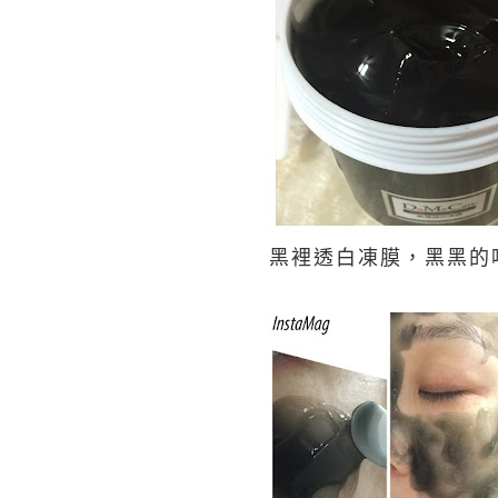
黑裡透白凍膜，黑黑的