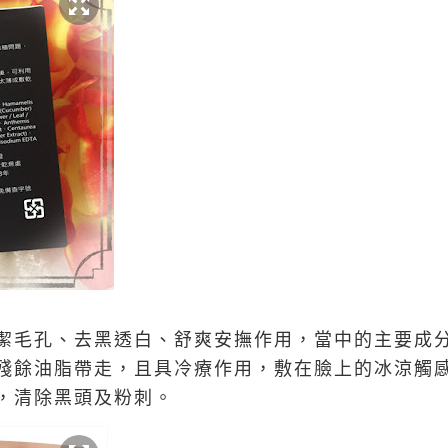
潔毛孔、去黑透白、舒爽安撫作用，當中的主要成
殘餘油脂帶走，且具冷療作用，敷在臉上的冰涼觸
，清除黑頭及粉刺。