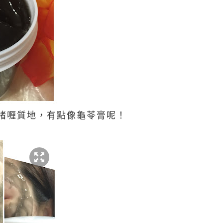
啫喱質地，有點像龜苓膏呢！