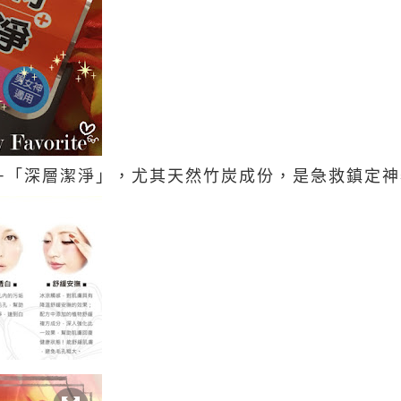
+「深層潔淨」，尤其天然竹炭成份，是急救鎮定神