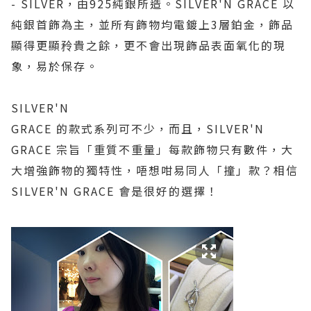
- SILVER
，由
925
純銀所造。
SILVER'N GRACE
以
純銀首飾為主，並
所有飾物均電鍍上
3
層鉑金，飾品
顯得更顯矝貴之餘，更不會出現飾品表面氧化的現
象，易於保存。
SILVER'N
GRACE
的款式系列可不少，而且，
SILVER'N
GRACE
宗旨
「重質不重量」每款飾物只有數件，大
大增強飾物的獨特性，唔想咁易同人「撞」款？相信
SILVER'N GRACE
會是很好的選擇！