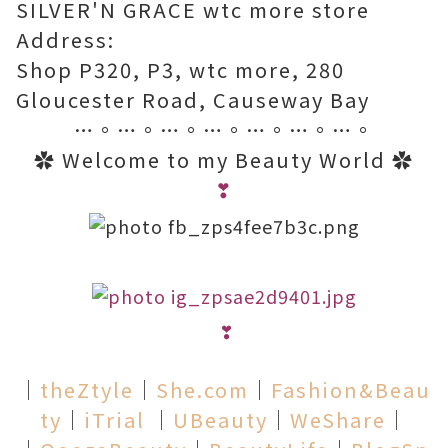
SILVER'N GRACE wtc more store
Address:
Shop P320, P3, wtc more, 280
Gloucester Road, Causeway Bay
…
。
…
。
…
。
…
。
…
。
…
。
…
。
✿
Welcome to my Beauty World
✿
❣
❣
│
theZtyle
│
She.com
│
Fashion&Beau
ty
│
iTrial
│
UBeauty
│
WeShare
│