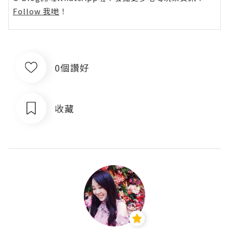
Follow 我哋
！
0個讚好
收藏