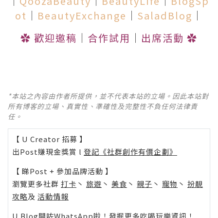
│
QoozaBeauty
│
BeautyLife
│
BlogSp
ot
│
BeautyExchange
│
SaladBlog
│
✿
歡迎邀稿
│
合作試用
│
出席活動
✿
*本站之內容由作者所提供，並不代表本站的立場。因此本站對
所有博客的立場、真實性、準確性及完整性不負任何法律責
任。
【 U Creator 招募 】
出Post賺現金獎賞 l
登記《社群創作有價企劃》
【 睇Post + 參加品牌活動 】
瀏覽更多社群
打卡
丶
旅遊
丶
美食
丶
親子
丶
寵物
丶
扮靚
攻略
及
活動情報
U Blog開咗WhatsApp啦！發掘更多吃喝玩樂資訊！