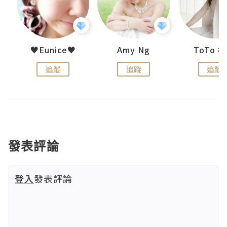
uit
♥Eunice♥
Amy Ng
ToTo 
追蹤
追蹤
追蹤
發表評論
登入
發表評論