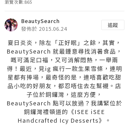
瀏覽次數:865
BeautySearch
追蹤
發佈於 2015.06.24
夏日炎炎，除左「正好眠」之餘，其實，
BeautySearch
就最鍾意尋找消暑食品，
嘅可滿足口福，又可消解悶熱，一舉兩
得！最近，見
ig
瘋行一款生果雪條，連明
星都有捧場，最奇怪的是，連唔喜歡吃甜
品小吃的好朋友，都忍唔住去左幫襯。店
子位於銅鑼灣，這麼方便，
BeautySearch
點可以放過？我講緊位於
銅鑼灣禮頓道的《
ISEE iSEE
Handcrafted Icy Desserts
》。