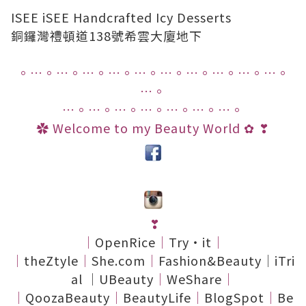
ISEE iSEE Handcrafted Icy Desserts
銅鑼灣禮頓道138號希雲大廈地下
。…。…。…。…。
…。…。…。…。…。…。
…。
…。…。…。…。…。…。…。
✿
Welcome to my Beauty World
❣
✿
❣
│
OpenRice
│
Try
‧
it
│
│
theZtyle
│
She.com
│
Fashion&Beauty
│
iTri
al
│
UBeauty
│
WeShare
│
│
QoozaBeauty
│
BeautyLife
│
BlogSpot
│
Be