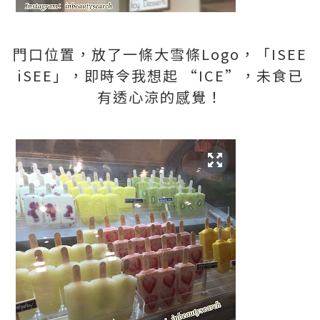
門口位置，放了一條大雪條
Logo
，「
ISEE
iSEE
」，即時令我想起 “
ICE
”，未食已
有透心涼的感覺！