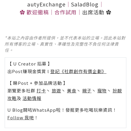
autyExchange
│
SaladBlog
│
✿
歡迎邀稿
│
合作試用
│
出席活動 ✿
*本站之內容由作者所提供，並不代表本站的立場。因此本站對
所有博客的立場、真實性、準確性及完整性不負任何法律責
任。
【 U Creator 招募 】
出Post賺現金獎賞 l
登記《社群創作有價企劃》
【 睇Post + 參加品牌活動 】
瀏覽更多社群
打卡
丶
旅遊
丶
美食
丶
親子
丶
寵物
丶
扮靚
攻略
及
活動情報
U Blog開咗WhatsApp啦！發掘更多吃喝玩樂資訊！
Follow 我哋
！