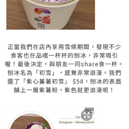
正當我們在店內享用雪條期間，發現不少
食客也在品嚐一杯杯的刨冰，非常吸引
喔！最後決定，與朋友一同
share
食一杯。
刨冰名為「初雪」，感覺非常浪漫。我們
選了「紫心蕃薯初雪」
$58
，刨冰
的表面
舖上一層紫薯粉，紫色就更浪漫呢！