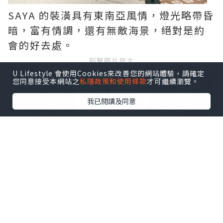
SAYA 的裝潢具有東南亞風情，燈光略帶昏
暗，富有情調，還有無敵海景，絕對是約
會的好去處。
點擊圖片放大
U Lifestyle 會使用Cookies來改善您的網站體驗，請確定
您同意接受本網站之
私隱政策和使用條款
才可繼續瀏覽。
+2
我已閱讀及同意
先來一碟爆蒜炒蟹肉滑蛋飯，上層舖上滿
滿的蟹肉絲，濃濃的脆香炸蒜透出蟹肉的
鮮甜，加上一片金黃香滑的七成熟炒蛋蓋
飯，結合出層次豐富肉質細膩的滑蛋飯。