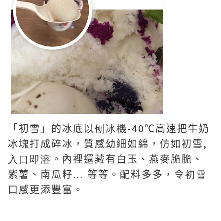
-40
「初雪」的冰底
以刨冰機
℃高速把牛奶
,
冰塊打成碎冰，質感幼細如綿，仿如初雪
入口即溶
。內裡還藏有白玉、燕麥脆脆、
紫薯、南瓜籽… 等等。配料多多，令
初雪
口感更添豐富。