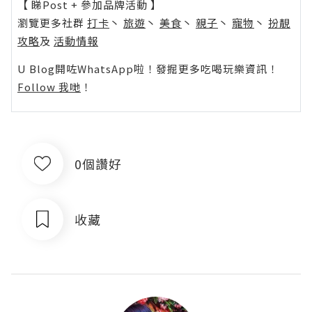
【 睇Post + 參加品牌活動 】
瀏覽更多社群
打卡
丶
旅遊
丶
美食
丶
親子
丶
寵物
丶
扮靚
攻略
及
活動情報
U Blog開咗WhatsApp啦！發掘更多吃喝玩樂資訊！
Follow 我哋
！
0個讚好
收藏