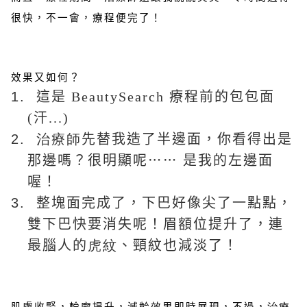
很快，不一會，療程便完了！
效果
又如何？
1.
這是
BeautySearch
療程前的包包面
(汗...)
2.
治療師
先替我造了半邊面，你看得出是
⋯⋯
那邊嗎？很明顯呢
是我的左邊面
喔！
3.
整塊面完成了，下巴好像尖了一點點，
雙下巴快要消失呢！眉額位提
升了
，連
最腦人的
虎紋
、頸紋也減淡了！