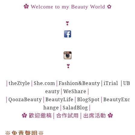
✿
Welcome to my Beauty World
✿
❣
❣
│
theZtyle
│
She.com
│
Fashion&Beauty
│
iTrial
│
UB
eauty
│
WeShare
│
│
QoozaBeauty
│
BeautyLife
│
BlogSpot
│
BeautyExc
hange
│
SaladBlog
│
歡迎邀稿
合作試用
出席活動
✿
│
│
✿
※
免責聲明
※