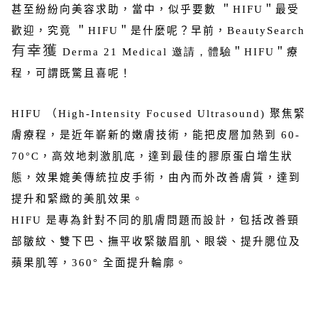
甚至紛紛向美容求助，當中，似乎要數 ＂HIFU＂最受
歡迎，究竟 ＂HIFU＂是什麼呢？早前，
BeautySearch
有幸獲
Derma 21 Medical 邀請，體驗
＂HIFU＂
療
程，可謂既驚且喜呢！
HIFU （
High-Intensity Focused Ultrasound)
聚焦緊
膚療程，是近年嶄新的嫩膚技術，能把皮層加熱到 60-
70°C，高效地刺激肌底，達到最佳的膠原蛋白增生狀
態，效果媲美傳統拉皮手術，由內而外改善膚質，達到
提升和緊緻的美肌效果。
HIFU 是專為針對不同的肌膚問題而設計，包括改善頸
部皺紋、雙下巴、撫平收緊皺眉肌、眼袋、提升腮位及
蘋果肌等，360° 全面提升輪廓。