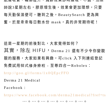
肌膚收緊，輪廓提升，減齡效果即時展現，不過，
治療
師
說3星期左右，膠原增生後，效果會更加理想，只要
每天勤保濕便可，聽到之後，
BeautySearch
更為興
奮，於是乖乖每日敷水份
mask
，真的非常期待呢！
這是一星期的前後對比，大家覺得如何？
其實，除左 HIFU，
Derma 21
還有不少令你變靚
靚的服務，大家如果有興趣，可
click
入下列連結登記
免費試用
韓式修身療程
-
至尊四合一
Robolex：
http://goo.gl/forms/1x0QEpcFFO
Derma 21 Medical
Facebook
：
https://www.facebook.com/derma21medical?fref=ts
…。…。…。…。…。…。…。