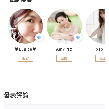
uit
♥Eunice♥
Amy Ng
ToTo 
追蹤
追蹤
追蹤
發表評論