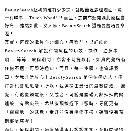
BeautySearch
起初的確有少少驚，話晒最溫處理塊面，萬
一有咩事...
Touch Wood!!!!
而且，之前亦聽聞過此療程會
好痛... 雖然如此，女人麻，
BeautySearch
還是要靚唔要命
喔！
其實，這裡的職員亦非細心，療程前，已詳細向
BeautySearch
解說有關療程的功效、操作、注意事
項... 等等，療程期間，亦會不時提醒我，如真的覺得有
任何不適，可即時通知，而且，每一步驟，也會讓我
知，令我非常放心！
BeautySearch
是個怕痛的人，連
打針也會瓜瓜嘈，所以，我選擇由最低的度數開始... 感
覺，有點像觸電般，又或者，可說是觸碰到熱辣辣的鍋
爐般，有點灸熱，尤其機頭接近下口顎時，牙關更有
「痺
痺地
」的感覺，幸好並沒有疼痛
不適
，確實沒有預
期那麼痛喔！
而且，療程期間，
治療師
還跟我說說笑笑，令時間過得