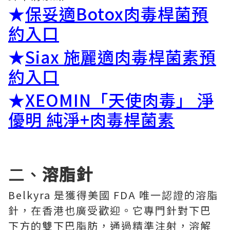
★
保妥適Botox肉毒桿菌預
約入口
★
Siax 施麗適肉毒桿菌素預
約入口
★
XEOMIN「天使肉毒」 淨
優明 純淨+肉毒桿菌素
二、
溶脂針
Belkyra 是獲得美國 FDA 唯一認證的溶脂
針，在香港也廣受歡迎。它專門針對下巴
下方的雙下巴脂肪，通過精準注射，溶解