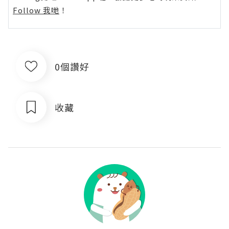
Follow 我哋
！
0個讚好
收藏