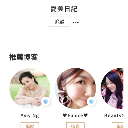
愛美日記
追蹤
推薦博客
h 夏沫
Amy Ng
♥Eunice♥
追蹤
追蹤
追蹤