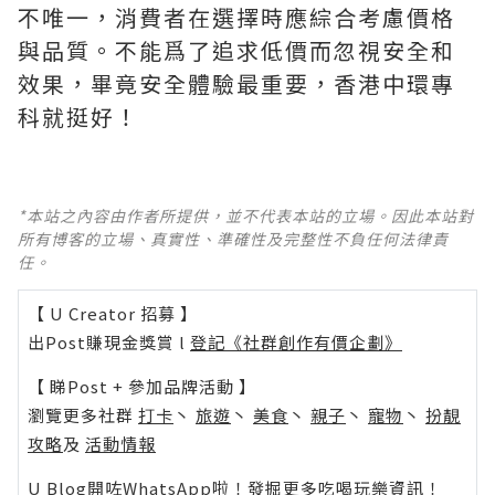
不唯一，消費者在選擇時應綜合考慮價格
與品質。不能爲了追求低價而忽視安全和
效果，畢竟安全體驗最重要，香港中環專
科就挺好！
*本站之內容由作者所提供，並不代表本站的立場。因此本站對
所有博客的立場、真實性、準確性及完整性不負任何法律責
任。
【 U Creator 招募 】
出Post賺現金獎賞 l
登記《社群創作有價企劃》
【 睇Post + 參加品牌活動 】
瀏覽更多社群
打卡
丶
旅遊
丶
美食
丶
親子
丶
寵物
丶
扮靚
攻略
及
活動情報
U Blog開咗WhatsApp啦！發掘更多吃喝玩樂資訊！