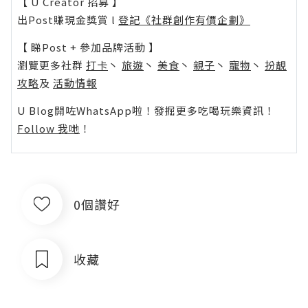
【 U Creator 招募 】
出Post賺現金獎賞 l
登記《社群創作有價企劃》
【 睇Post + 參加品牌活動 】
瀏覽更多社群
打卡
丶
旅遊
丶
美食
丶
親子
丶
寵物
丶
扮靚
攻略
及
活動情報
U Blog開咗WhatsApp啦！發掘更多吃喝玩樂資訊！
Follow 我哋
！
0個讚好
收藏