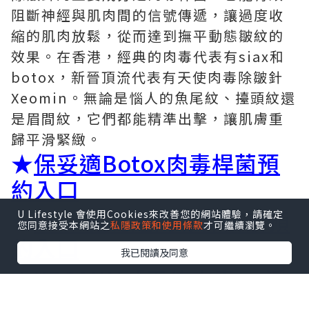
阻斷神經與肌肉間的信號傳遞，讓過度收
縮的肌肉放鬆，從而達到撫平動態皺紋的
效果。在香港，經典的肉毒代表有siax和
botox，新晉頂流代表有天使肉毒除皺針
Xeomin。無論是惱人的魚尾紋、擡頭紋還
是眉間紋，它們都能精準出擊，讓肌膚重
歸平滑緊緻。
★
保妥適Botox肉毒桿菌預
約入口
★
Siax 施麗適肉毒桿菌素預
U Lifestyle 會使用Cookies來改善您的網站體驗，請確定
您同意接受本網站之
私隱政策和使用條款
才可繼續瀏覽。
約入口
我已閱讀及同意
★
XEOMIN「天使肉毒」 淨
優明 純淨+肉毒桿菌素