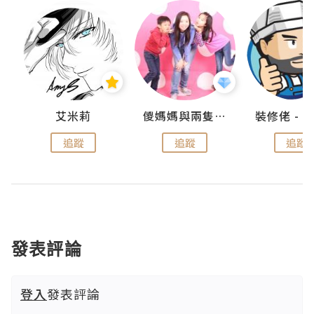
點滴
艾米莉
儍媽媽與兩隻小魔怪之家
追蹤
追蹤
追蹤
發表評論
登入
發表評論