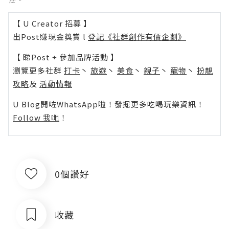
【 U Creator 招募 】
出Post賺現金獎賞 l
登記《社群創作有價企劃》
【 睇Post + 參加品牌活動 】
瀏覽更多社群
打卡
丶
旅遊
丶
美食
丶
親子
丶
寵物
丶
扮靚
攻略
及
活動情報
U Blog開咗WhatsApp啦！發掘更多吃喝玩樂資訊！
Follow 我哋
！
0個讚好
收藏