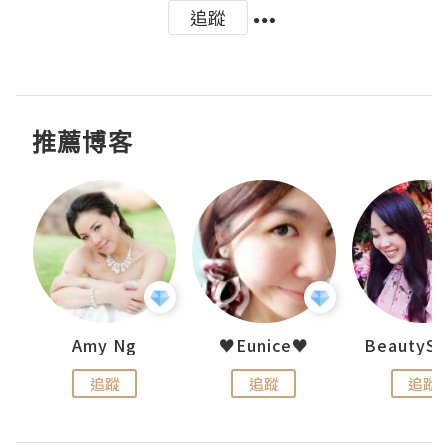
追蹤
推薦博客
h 夏沫
Amy Ng
♥Eunice♥
追蹤
追蹤
追蹤