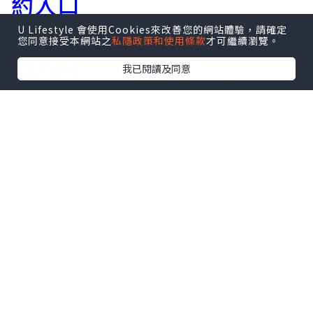
約入口
★
Siax 施麗適肉毒桿菌素預
U Lifestyle 會使用Cookies來改善您的網站體驗，請確定
您同意接受本網站之
私隱政策和使用條款
才可繼續瀏覽。
約入口
我已閱讀及同意
★
XEOMIN「天使肉毒」 淨
優明 純淨+肉毒桿菌素
二、
溶脂針
Belkyra 是獲得美國 FDA 唯一認證的溶脂
針，在香港也廣受歡迎。它專門針對下巴
下方的雙下巴脂肪，通過精準注射，溶解
多餘脂肪，改善臉部輪廓，讓下頜線條更
加清晰流暢，輕鬆打造精緻小臉，理想效