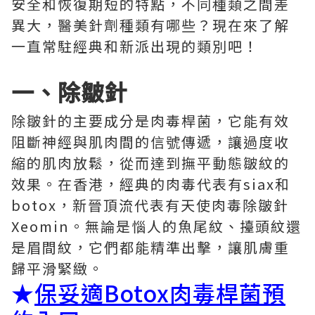
安全和恢復期短的特點，不同種類之間差
異大，醫美針劑種類有哪些？現在來了解
一直常駐經典和新派出現的類別吧！
一、除皺針
除皺針的主要成分是肉毒桿菌，它能有效
阻斷神經與肌肉間的信號傳遞，讓過度收
縮的肌肉放鬆，從而達到撫平動態皺紋的
效果。在香港，經典的肉毒代表有siax和
botox，新晉頂流代表有天使肉毒除皺針
Xeomin。無論是惱人的魚尾紋、擡頭紋還
是眉間紋，它們都能精準出擊，讓肌膚重
歸平滑緊緻。
★
保妥適Botox肉毒桿菌預