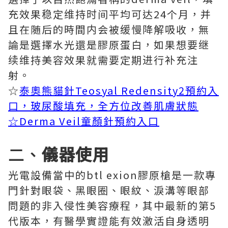
充效果稳定维持时间平均可达24个月，并
且在随后的時間内会被缓慢降解吸收，無
論是選擇水光還是膠原蛋白，如果想要继
续维持美容效果就需要定期进行补充注
射。
☆
泰奧熊貓針Teosyal Redensity2預約入
口，玻尿酸填充，全方位改善肌膚狀態
☆
Derma Veil童顏針預約入口
二、
儀器使用
光電設備當中的btl exion膠原槍是一款專
門針對眼袋、黑眼圈、眼紋、淚溝等眼部
問題的非入侵性美容療程，其中最新的第5
代版本，有醫學實證能有效激活自身透明