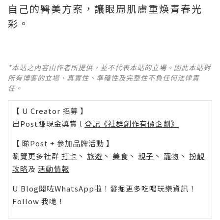
自己的醫美方案，讓眼周肌膚重煥青春光
彩。
*本站之內容由作者所提供，並不代表本站的立場。因此本站對
所有博客的立場、真實性、準確性及完整性不負任何法律責
任。
【 U Creator 招募 】
出Post賺現金獎賞 l
登記《社群創作有價企劃》
【 睇Post + 參加品牌活動 】
瀏覽更多社群
打卡
丶
旅遊
丶
美食
丶
親子
丶
寵物
丶
扮靚
攻略
及
活動情報
U Blog開咗WhatsApp啦！發掘更多吃喝玩樂資訊！
Follow 我哋
！