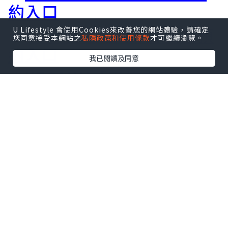
約入口
★
Siax 施麗適肉毒桿菌素預
U Lifestyle 會使用Cookies來改善您的網站體驗，請確定
您同意接受本網站之
私隱政策和使用條款
才可繼續瀏覽。
約入口
我已閱讀及同意
★
XEOMIN「天使肉毒」 淨
優明 純淨+肉毒桿菌素
二、
溶脂針
Belkyra 是獲得美國 FDA 唯一認證的溶脂
針，在香港也廣受歡迎。它專門針對下巴
下方的雙下巴脂肪，通過精準注射，溶解
多餘脂肪，改善臉部輪廓，讓下頜線條更