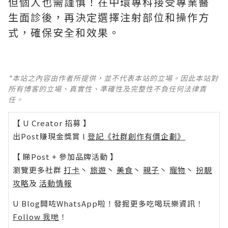
但個人也需謹慎！在中環專科接受專業醫
生面診後，再決定選擇注射部位和操作方
式，確保安全和效果。
*本站之內容由作者所提供，並不代表本站的立場。因此本站對
所有博客的立場、真實性、準確性及完整性不負任何法律責
任。
【 U Creator 招募 】
出Post賺現金獎賞 l
登記《社群創作有價企劃》
【 睇Post + 參加品牌活動 】
瀏覽更多社群
打卡
丶
旅遊
丶
美食
丶
親子
丶
寵物
丶
扮靚
攻略
及
活動情報
U Blog開咗WhatsApp啦！發掘更多吃喝玩樂資訊！
Follow 我哋
！