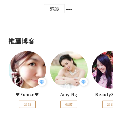
追蹤
推薦博客
h 夏沫
♥Eunice♥
Amy Ng
追蹤
追蹤
追蹤