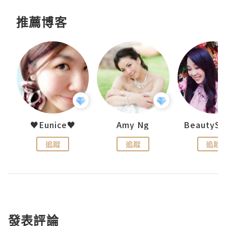
推薦博客
h 夏沫
♥Eunice♥
Amy Ng
追蹤
追蹤
追蹤
發表評論