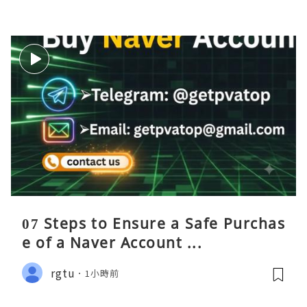
07 Steps to Ensure a Safe Purchas
e of a Naver Account ...
rgtu
1小時前