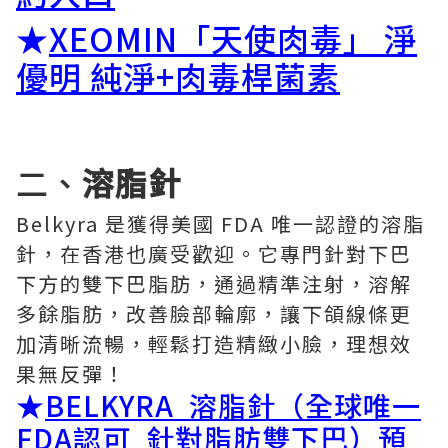
★
XEOMIN「天使肉毒」 淨
優明 純淨+肉毒桿菌素
二、
溶脂針
Belkyra 是獲得美國 FDA 唯一認證的溶脂
針，在香港也廣受歡迎。它專門針對下巴
下方的雙下巴脂肪，通過精準注射，溶解
多餘脂肪，改善臉部輪廓，讓下頜線條更
加清晰流暢，輕鬆打造精緻小臉，理想效
果無反彈！
★
BELKYRA 溶脂針（全球唯一
FDA認可 針對脂肪雙下巴）預