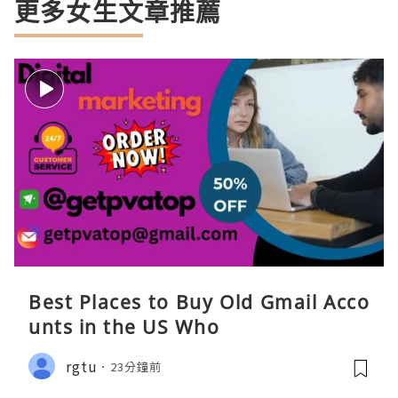
更多女生文章推薦
Best Places to Buy Old Gmail Acco
unts in the US Who
rgtu
23分鐘前