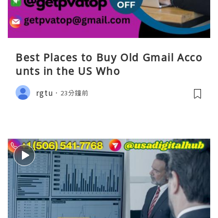
Best Places to Buy Old Gmail Acco
unts in the US Who
rgtu
23分鐘前