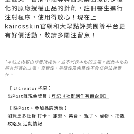
化的原廠授權正品的針劑，註冊醫生進行
注射程序，使用得放心！現在上
kairosskin官網和大眾點評美團等平台更
有好價活動，敬請多關注留意！
*本站之內容由作者所提供，並不代表本站的立場。因此本站對
所有博客的立場、真實性、準確性及完整性不負任何法律責
任。
【 U Creator 招募 】
出Post賺現金獎賞 l
登記《社群創作有價企劃》
【 睇Post + 參加品牌活動 】
瀏覽更多社群
打卡
丶
旅遊
丶
美食
丶
親子
丶
寵物
丶
扮靚
攻略
及
活動情報