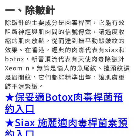
一、除皺針
除皺針的主要成分是肉毒桿菌，它能有效
阻斷神經與肌肉間的信號傳遞，讓過度收
縮的肌肉放鬆，從而達到撫平動態皺紋的
效果。在香港，經典的肉毒代表有siax和
botox，新晉頂流代表有天使肉毒除皺針
Xeomin。無論是惱人的魚尾紋、擡頭紋還
是眉間紋，它們都能精準出擊，讓肌膚重
歸平滑緊緻。
★
保妥適Botox肉毒桿菌預
約入口
★
Siax 施麗適肉毒桿菌素預
約入口