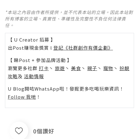
*本站之內容由作者所提供，並不代表本站的立場。因此本站對
所有博客的立場、真實性、準確性及完整性不負任何法律責
任。
【 U Creator 招募 】
出Post賺現金獎賞 l
登記《社群創作有價企劃》
【 睇Post + 參加品牌活動 】
瀏覽更多社群
打卡
丶
旅遊
丶
美食
丶
親子
丶
寵物
丶
扮靚
攻略
及
活動情報
U Blog開咗WhatsApp啦！發掘更多吃喝玩樂資訊！
Follow 我哋
！
0個讚好