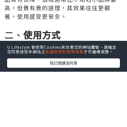
高。但貴有貴的道理，其效果往往更顯
著，使用感受更安全。
二、
使用方式
水光針的注射方式不同，費用也有所不
U Lifestyle 會使用Cookies來改善您的網站體驗，請確定
您同意接受本網站之
私隱政策和使用條款
才可繼續瀏覽。
同。藉助機器輔助的水光槍，操作相對簡
便、快捷，因此費用一般比逐一手打注射
我已閱讀及同意
更平。不過，也有部分機構推出手打和機
器輔助相結合的方式，這種情況下，計費
方式不同，價格也會可能因具體方案而有
所波動。
三、
收費模式