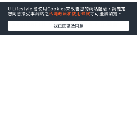
是不錯的選擇，它含有聚左旋乳酸PLLA，
U Lifestyle 會使用Cookies來改善您的網站體驗，請確定
按照療程使用，維持時間可達25個月。還
您同意接受本網站之
私隱政策和使用條款
才可繼續瀏覽。
有AestheFill，其成分爲PLA，作爲新一
我已閱讀及同意
代的童顏針，多變的打法既能實現即時填
充，又能帶來持續漸變的改善效果。另
外，Ellanse更是適合去整修皮肉貼合度不
佳的問題，含有CMC + PCL微晶球，能帶
來即刻的支撐與持續的膠原刺激，骨性支
撐改善效果奇好！
★
Sculptra 童顏針預約入口
二、術前術後，細節決定成
效