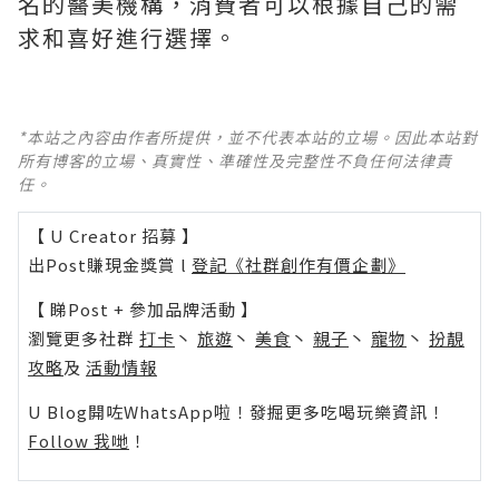
名的醫美機構，消費者可以根據自己的需
求和喜好進行選擇。
*本站之內容由作者所提供，並不代表本站的立場。因此本站對
所有博客的立場、真實性、準確性及完整性不負任何法律責
任。
【 U Creator 招募 】
出Post賺現金獎賞 l
登記《社群創作有價企劃》
【 睇Post + 參加品牌活動 】
瀏覽更多社群
打卡
丶
旅遊
丶
美食
丶
親子
丶
寵物
丶
扮靚
攻略
及
活動情報
U Blog開咗WhatsApp啦！發掘更多吃喝玩樂資訊！
Follow 我哋
！