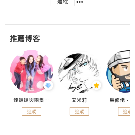
追蹤
推薦博客
點滴
儍媽媽與兩隻小魔怪之家
艾米莉
追蹤
追蹤
追蹤