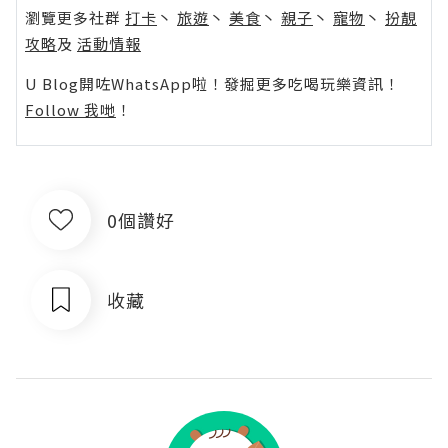
瀏覽更多社群
打卡
丶
旅遊
丶
美食
丶
親子
丶
寵物
丶
扮靚
攻略
及
活動情報
U Blog開咗WhatsApp啦！發掘更多吃喝玩樂資訊！
Follow 我哋
！
0個讚好
收藏