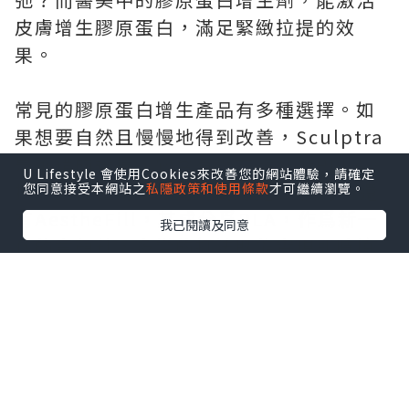
皮膚增生膠原蛋白，滿足緊緻拉提的效
果。
常見的膠原蛋白增生產品有多種選擇。如
果想要自然且慢慢地得到改善，Sculptra
是不錯的選擇，它含有聚左旋乳酸PLLA，
U Lifestyle 會使用Cookies來改善您的網站體驗，請確定
按照療程使用，維持時間可達25個月。還
您同意接受本網站之
私隱政策和使用條款
才可繼續瀏覽。
有AestheFill，其成分爲PLA，作爲新一
我已閱讀及同意
代的童顏針，多變的打法既能實現即時填
充，又能帶來持續漸變的改善效果。另
外，Ellanse更是適合去整修皮肉貼合度不
佳的問題，含有CMC + PCL微晶球，能帶
來即刻的支撐與持續的膠原刺激，骨性支
撐改善效果奇好！