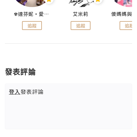
點滴
✾達芬妮•愛孩子•愛生活✾
艾米莉
追蹤
追蹤
追蹤
發表評論
登入
發表評論