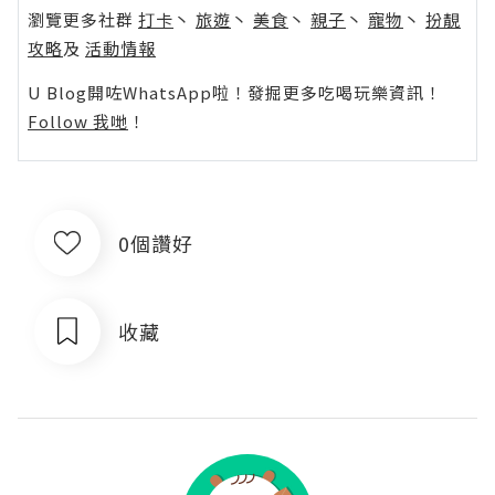
瀏覽更多社群
打卡
丶
旅遊
丶
美食
丶
親子
丶
寵物
丶
扮靚
攻略
及
活動情報
U Blog開咗WhatsApp啦！發掘更多吃喝玩樂資訊！
Follow 我哋
！
0個讚好
收藏