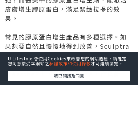
皮膚增生膠原蛋白，滿足緊緻拉提的效
果。
常見的膠原蛋白增生產品有多種選擇。如
果想要自然且慢慢地得到改善，Sculptra
是不錯的選擇，它含有聚左旋乳酸PLLA，
U Lifestyle 會使用Cookies來改善您的網站體驗，請確定
按照療程使用，維持時間可達25個月。還
您同意接受本網站之
私隱政策和使用條款
才可繼續瀏覽。
有AestheFill，其成分爲PLA，作爲新一
我已閱讀及同意
代的童顏針，多變的打法既能實現即時填
充，又能帶來持續漸變的改善效果。另
外，Ellanse更是適合去整修皮肉貼合度不
佳的問題，含有CMC + PCL微晶球，能帶
來即刻的支撐與持續的膠原刺激，骨性支
撐改善效果奇好！