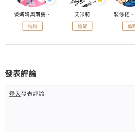
點滴
儍媽媽與兩隻小魔怪之家
艾米莉
追蹤
追蹤
追蹤
發表評論
登入
發表評論