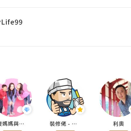
Life99
儍媽媽與兩隻小魔怪之家
裝修佬 - 香港一站式網上裝修平台
利奧