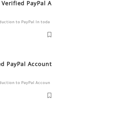
Verified PayPal A
duction to PayPal In toda
nsactions are more commo
ne of the leading platfor
ied PayPal Account
oduction to PayPal Accoun
line transactions, offerin
ers worldwide. Whether yo