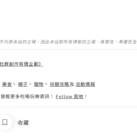
並不代表本站的立場。因此本站對所有博客的立場、真實性、準確性
社群創作有價企劃》
】
丶
美食
丶
親子
丶
寵物
丶
扮靚攻略
及
活動情報
p啦！發掘更多吃喝玩樂資訊！
Follow 我哋
！
收藏