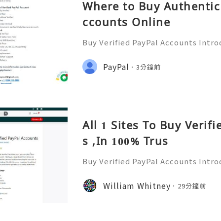
Where to Buy Authentic 
ccounts Online
Buy Verified PayPal Accounts Intro
y’s digital landscape, online tra
n than ever. PayPal stands out as o
PayPal
3分鐘前
ms for sending and recei
All 1 Sites To Buy Verif
s ,In 100% Trus
Buy Verified PayPal Accounts Intr
ts PayPal has become a staple in on
g convenience and security for us
William Whitney
29分鐘前
u're shopping, selling,