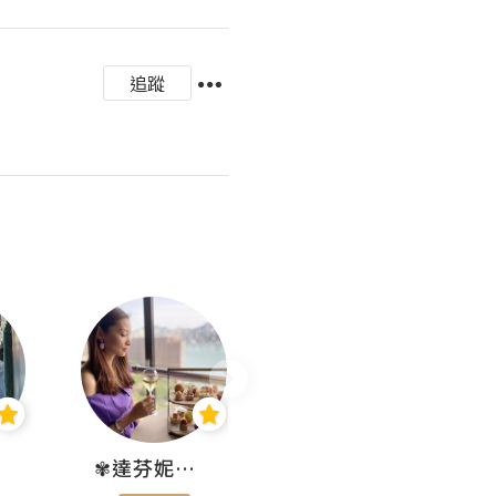
追蹤
✾達芬妮•愛孩子•愛生活✾
wendysugar享受生活gogogo