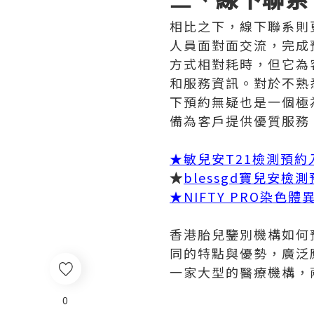
相比之下，線下聯系則
人員面對面交流，完成
方式相對耗時，但它為
和服務資訊。對於不熟
下預約無疑也是一個極
備為客戶提供優質服務
★
敏兒安T21檢測預約
★
blessgd寶兒安檢
★
NIFTY PRO染色
香港胎兒鑒別機構如何
同的特點與優勢，廣泛
一家大型的醫療機構，
0