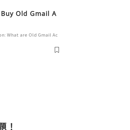
 Buy Old Gmail A
on: What are Old Gmail Ac
e your online presence or
If so, old Gmail accounts
題！