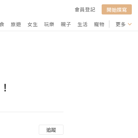
會員登記
開始撰寫
食
旅遊
女生
玩樂
親子
生活
寵物
行山
更多
打卡
享！
追蹤