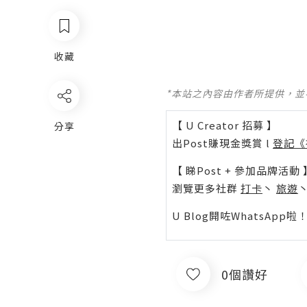
收藏
*本站之內容由作者所提供，
【 U Creator 招募 】
分享
出Post賺現金獎賞 l
登記《
【 睇Post + 參加品牌活動 
瀏覽更多社群
打卡
丶
旅遊
U Blog開咗WhatsAp
0個讚好