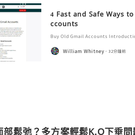
4 Fast and Safe Ways to
ccounts
Buy Old Gmail Accounts Introducti
counts? Are you looking to enhanc
expand your marketing strategies? 
William Whitney
32分鐘前
could be the secret wea
面部鬆弛？多方案輕鬆K.O下垂問