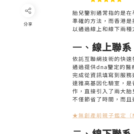
胎兒鑒別通常指的是在
準確的方法，而香港是
分享
以通過線上和線下兩種
一、
線上聯系
依託互聯網技術的快速
通過提供dna鑒定的
完成從資訊填寫到服務
達雅高基因化驗室，是
作，直接引入了兩大胎
不僅節省了時間，而且
★無創產前親子鑑定（
二、
線下聯系