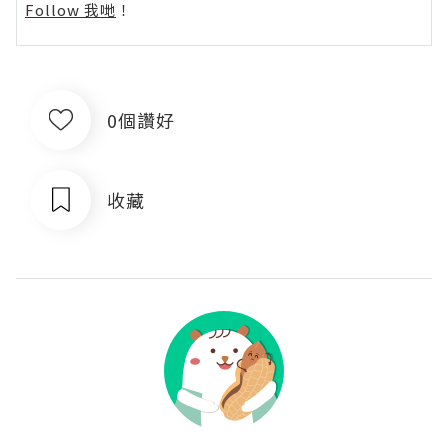
Follow 我哋
！
0個讚好
收藏