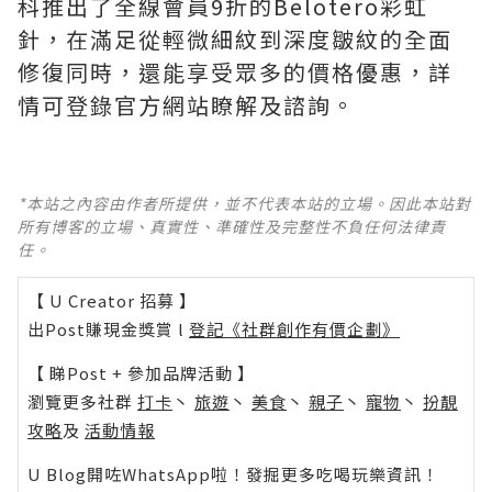
科推出了全線會員9折的Belotero彩虹
針，在滿足從輕微細紋到深度皺紋的全面
修復同時，還能享受眾多的價格優惠，詳
情可登錄官方網站瞭解及諮詢。
*本站之內容由作者所提供，並不代表本站的立場。因此本站對
所有博客的立場、真實性、準確性及完整性不負任何法律責
任。
【 U Creator 招募 】
出Post賺現金獎賞 l
登記《社群創作有價企劃》
【 睇Post + 參加品牌活動 】
瀏覽更多社群
打卡
丶
旅遊
丶
美食
丶
親子
丶
寵物
丶
扮靚
攻略
及
活動情報
U Blog開咗WhatsApp啦！發掘更多吃喝玩樂資訊！