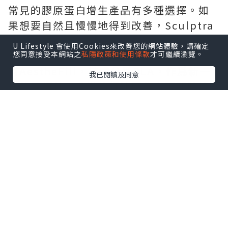
常見的膠原蛋白增生產品有多種選擇。如
果想要自然且慢慢地得到改善，Sculptra
是不錯的選擇，它含有聚左旋乳酸PLLA，
U Lifestyle 會使用Cookies來改善您的網站體驗，請確定
按照療程使用，維持時間可達25個月。還
您同意接受本網站之
私隱政策和使用條款
才可繼續瀏覽。
有AestheFill，其成分爲PLA，作爲新一
我已閱讀及同意
代的童顏針，多變的打法既能實現即時填
充，又能帶來持續漸變的改善效果。另
外，Ellanse更是適合去整修皮肉貼合度不
佳的問題，含有CMC + PCL微晶球，能帶
來即刻的支撐與持續的膠原刺激，骨性支
撐改善效果奇好！
★
Sculptra 童顏針預約入口
二、術前術後，細節決定成