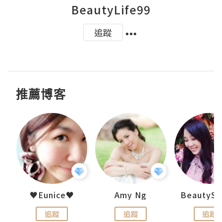
BeautyLife99
追蹤
推薦博客
h 夏沫
♥Eunice♥
Amy Ng
追蹤
追蹤
追蹤