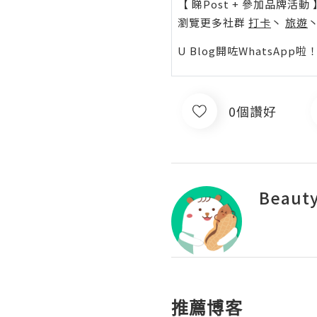
【 睇Post + 參加品牌活動 
瀏覽更多社群
打卡
丶
旅遊
U Blog開咗WhatsAp
0個讚好
Beauty
推薦博客