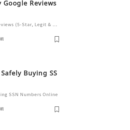
uy Google Reviews
eviews (5-Star, Legit & …
n the modern digital econ
ritical infrastructure for
時前
 Safely Buying SS
uying SSN Numbers Online
the United States, perso
 as the foundational infr
時前