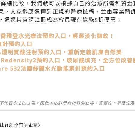
5的詳細比較，我們就可以根據自己的治療所需和資
果，大家還應選擇到正規的醫療機構，並由專業醫
，通過其官網註冊成為會員現在還能9折優惠。
LIFT喬雅登水光療法預約入口，輕鬆淡化皺紋！
彩虹針預約入口
 RHA透明質酸注射預約入口，重新定義肌膚自然美
l Redensity2預約入口，玻尿酸填充，全方位改
ytocare 532法國絲麗水光動能素針預約入口
並不代表本站的立場。因此本站對所有博客的立場、真實性、準確性
社群創作有價企劃》