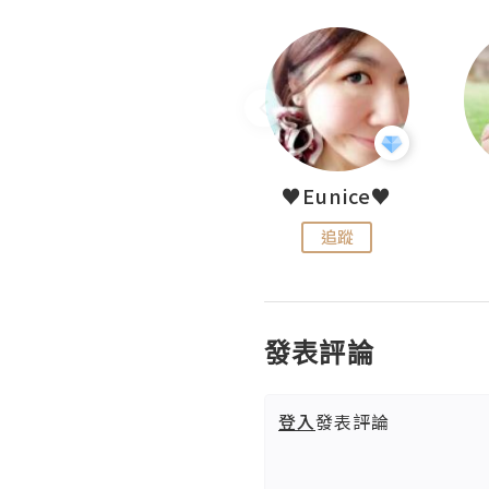
LoveCath 夏沫
♥Eunice♥
追蹤
追蹤
發表評論
登入
發表評論