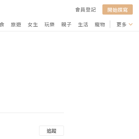
會員登記
開始撰寫
食
旅遊
女生
玩樂
親子
生活
寵物
行山
更多
打卡
追蹤