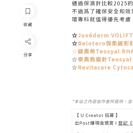
通過保濕針比較202
不過爲了確保安全和效
環專科就值得優先考慮
收藏
☆
Juvéderm VO
☆
Belotero保柔緹
☆
緹奧希Teosyal
分享
☆
泰奧熊貓針Teosya
☆
Revitacare C
*本站之內容由作者所提供，
【 U Creator 招募 】
出Post賺現金獎賞 l
登記《