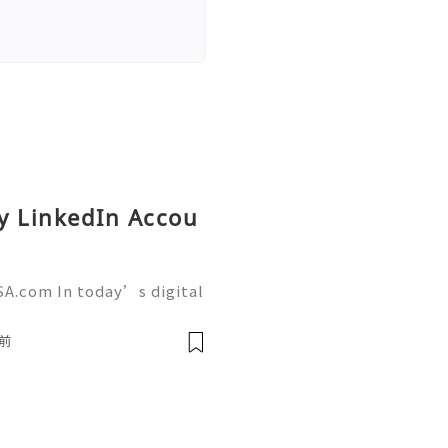
y LinkedIn Accou
SA.com In today’s digital
g has become more import
tforms like LinkedIn play
前