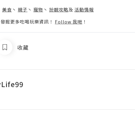
】
丶
美食
丶
親子
丶
寵物
丶
扮靚攻略
及
活動情報
p啦！發掘更多吃喝玩樂資訊！
Follow 我哋
！
收藏
Life99