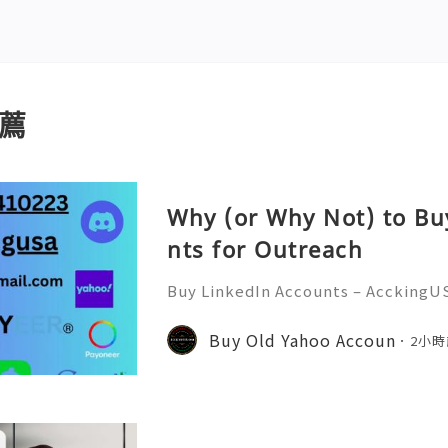
薦
Why (or Why Not) to Bu
nts for Outreach
Buy LinkedIn Accounts – AcckingU
economy, professional networkin
ant than ever. AcckingUSA.com Pla
Buy Old Yahoo Accoun
2小時
a crucial role in connecting