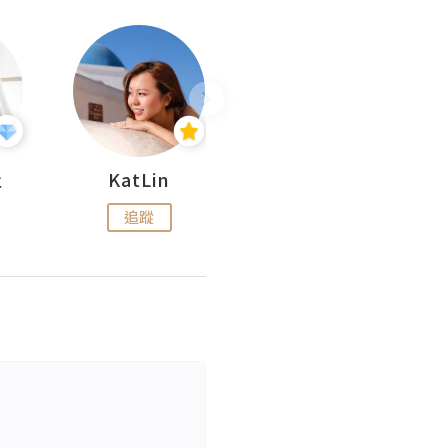
杜
KatLin
Missmiki 米奇小姐
追蹤
追蹤