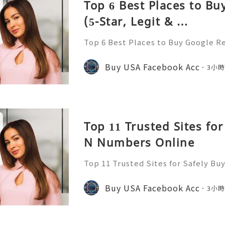
Top 6 Best Places to B
(5-Star, Legit & …
Top 6 Best Places to Buy Google R
Buy Google Reviews Introduction I
omy, public review systems act as c
Buy USA Facebook Acc
3小
consumer decision-mak
Top 11 Trusted Sites for
N Numbers Online
Top 11 Trusted Sites for Safely B
Buy SSN Numbers Introduction In 
nal identification frameworks serve
Buy USA Facebook Acc
3小
astructure for civic parti