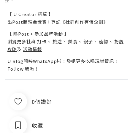
任。
【 U Creator 招募 】
出Post賺現金獎賞 l
登記《社群創作有價企劃》
【 睇Post + 參加品牌活動 】
瀏覽更多社群
打卡
丶
旅遊
丶
美食
丶
親子
丶
寵物
丶
扮靚
攻略
及
活動情報
U Blog開咗WhatsApp啦！發掘更多吃喝玩樂資訊！
Follow 我哋
！
0個讚好
收藏