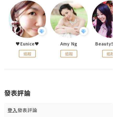
h 夏沫
♥Eunice♥
Amy Ng
追蹤
追蹤
追蹤
發表評論
登入
發表評論