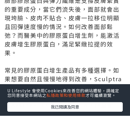
臉部膠原蛋白與彈力纖維是支撐皮膚緊實
的重要成分，當它們流失後，面部就會出
現垮臉、皮肉不貼合、皮膚一拉移位明顯
且回彈速度慢的情況。如何改善面部鬆
弛？而醫美中的膠原蛋白增生劑，能激活
皮膚增生膠原蛋白，滿足緊緻拉提的效
果。
常見的膠原蛋白增生產品有多種選擇。如
果想要自然且慢慢地得到改善，Sculptra
是不錯的選擇，它含有聚左旋乳酸PLLA，
U Lifestyle 會使用Cookies來改善您的網站體驗，請確定
按照療程使用，維持時間可達25個月。還
您同意接受本網站之
私隱政策和使用條款
才可繼續瀏覽。
有AestheFill，其成分爲PLA，作爲新一
我已閱讀及同意
代的童顏針，多變的打法既能實現即時填
充，又能帶來持續漸變的改善效果。另