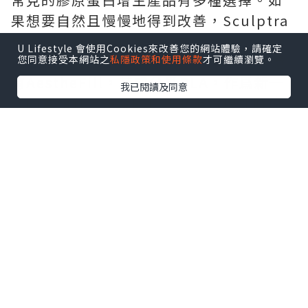
果想要自然且慢慢地得到改善，Sculptra
是不錯的選擇，它含有聚左旋乳酸PLLA，
U Lifestyle 會使用Cookies來改善您的網站體驗，請確定
按照療程使用，維持時間可達25個月。還
您同意接受本網站之
私隱政策和使用條款
才可繼續瀏覽。
有AestheFill，其成分爲PLA，作爲新一
我已閱讀及同意
代的童顏針，多變的打法既能實現即時填
充，又能帶來持續漸變的改善效果。另
外，Ellanse更是適合去整修皮肉貼合度不
佳的問題，含有CMC + PCL微晶球，能帶
來即刻的支撐與持續的膠原刺激，骨性支
撐改善效果奇好！
★
Sculptra 童顏針預約入口
二、術前術後，細節決定成