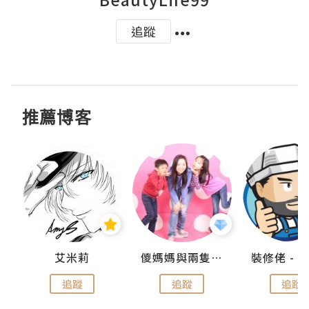
追蹤
推薦博客
點滴
艾米莉
儍媽媽與兩隻小魔怪之家
追蹤
追蹤
追蹤