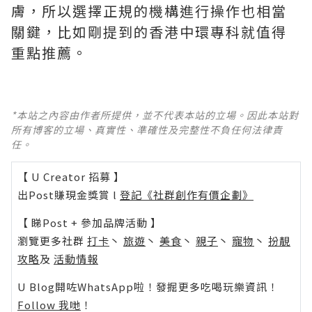
膚，所以選擇正規的機構進行操作也相當
關鍵，比如剛提到的香港中環專科就值得
重點推薦。
*本站之內容由作者所提供，並不代表本站的立場。因此本站對
所有博客的立場、真實性、準確性及完整性不負任何法律責
任。
【 U Creator 招募 】
出Post賺現金獎賞 l
登記《社群創作有價企劃》
【 睇Post + 參加品牌活動 】
瀏覽更多社群
打卡
丶
旅遊
丶
美食
丶
親子
丶
寵物
丶
扮靚
攻略
及
活動情報
U Blog開咗WhatsApp啦！發掘更多吃喝玩樂資訊！
Follow 我哋
！