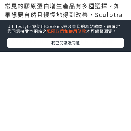
常見的膠原蛋白增生產品有多種選擇。如
果想要自然且慢慢地得到改善，Sculptra
是不錯的選擇，它含有聚左旋乳酸PLLA，
U Lifestyle 會使用Cookies來改善您的網站體驗，請確定
按照療程使用，維持時間可達25個月。還
您同意接受本網站之
私隱政策和使用條款
才可繼續瀏覽。
有AestheFill，其成分爲PLA，作爲新一
我已閱讀及同意
代的童顏針，多變的打法既能實現即時填
充，又能帶來持續漸變的改善效果。另
外，Ellanse更是適合去整修皮肉貼合度不
佳的問題，含有CMC + PCL微晶球，能帶
來即刻的支撐與持續的膠原刺激，骨性支
撐改善效果奇好！
★
Sculptra 童顏針預約入口
二、術前術後，細節決定成