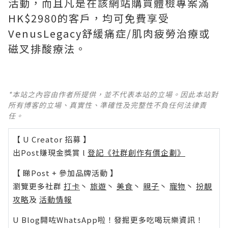
活動，而且凡是在該網站購買體檢專案滿
HK$2980的客戶，均可免費享受
VenusLegacy舒緩痛症/肌肉疲勞治療或
磁叉排酸療法。
*本站之內容由作者所提供，並不代表本站的立場。因此本站對
所有博客的立場、真實性、準確性及完整性不負任何法律責
任。
【 U Creator 招募 】
出Post賺現金獎賞 l
登記《社群創作有價企劃》
【 睇Post + 參加品牌活動 】
瀏覽更多社群
打卡
丶
旅遊
丶
美食
丶
親子
丶
寵物
丶
扮靚
攻略
及
活動情報
U Blog開咗WhatsApp啦！發掘更多吃喝玩樂資訊！