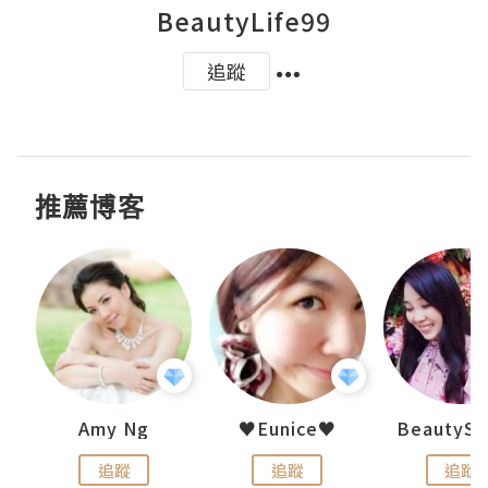
BeautyLife99
追蹤
推薦博客
h 夏沫
Amy Ng
♥Eunice♥
追蹤
追蹤
追蹤