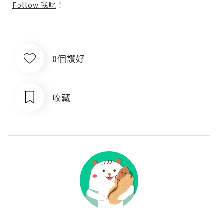
Follow 我哋
！
0個讚好
收藏