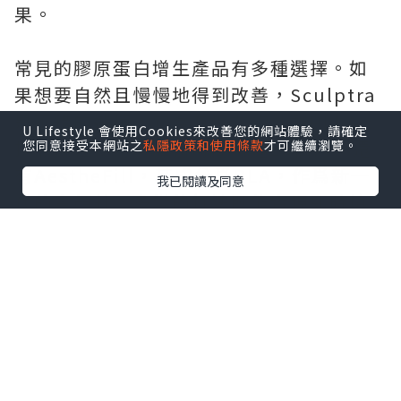
果。
常見的膠原蛋白增生產品有多種選擇。如
果想要自然且慢慢地得到改善，Sculptra
是不錯的選擇，它含有聚左旋乳酸PLLA，
U Lifestyle 會使用Cookies來改善您的網站體驗，請確定
按照療程使用，維持時間可達25個月。還
您同意接受本網站之
私隱政策和使用條款
才可繼續瀏覽。
有AestheFill，其成分爲PLA，作爲新一
我已閱讀及同意
代的童顏針，多變的打法既能實現即時填
充，又能帶來持續漸變的改善效果。另
外，Ellanse更是適合去整修皮肉貼合度不
佳的問題，含有CMC + PCL微晶球，能帶
來即刻的支撐與持續的膠原刺激，骨性支
撐改善效果奇好！
★
Sculptra 童顏針預約入口