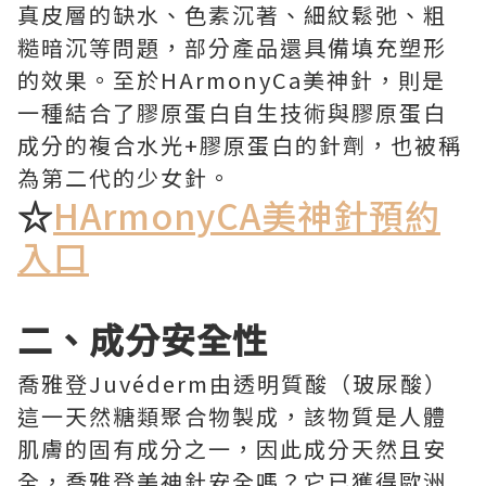
真皮層的缺水、色素沉著、細紋鬆弛、粗
糙暗沉等問題，部分產品還具備填充塑形
的效果。至於HArmonyCa美神針，則是
一種結合了膠原蛋白自生技術與膠原蛋白
成分的複合水光+膠原蛋白的針劑，也被稱
為第二代的少女針。
☆
HArmonyCA美神針預約
入口
二、成分安全性
喬雅登Juvéderm由透明質酸（玻尿酸）
這一天然糖類聚合物製成，該物質是人體
肌膚的固有成分之一，因此成分天然且安
全，喬雅登美神針安全嗎？它已獲得歐洲