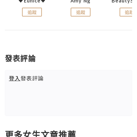
h 夏沫
♥Eunice♥
Amy Ng
追蹤
追蹤
追蹤
發表評論
登入
發表評論
更多女生文章推薦