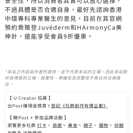
安全性，所以消費者其實可以放心選擇，
不過具體是否合適自身，最好先諮詢香港
中環專科專業醫生的意見，目前在其官網
預約喬雅登Juvéderm和HArmonyCa美
神針，還能享受會員9折優惠。
*本站之內容由作者所提供，並不代表本站的立場。因此本站對
所有博客的立場、真實性、準確性及完整性不負任何法律責
任。
【 U Creator 招募 】
出Post賺現金獎賞 l
登記《社群創作有價企劃》
【 睇Post + 參加品牌活動 】
瀏覽更多社群
打卡
丶
旅遊
丶
美食
丶
親子
丶
寵物
丶
扮靚
攻略
及
活動情報