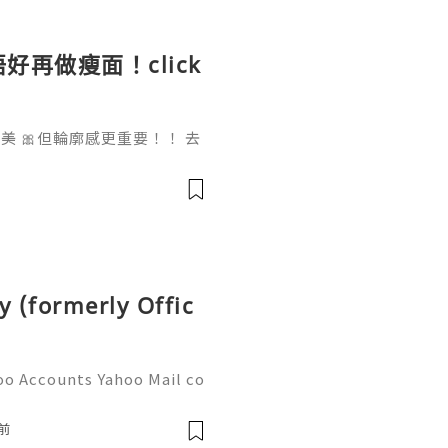
好再做瘦面！click
 🎀但輪廓感更重要！！ 去
做一次已經勁有效果！ Ohio
部機 ✨簡直係天衣無縫!
y (formerly Offic
oo Accounts Yahoo Mail co
people worldwide for pers
respondence, and online a
前