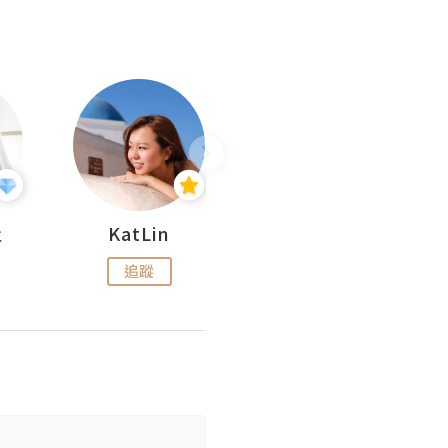
杜
KatLin
Missmiki 米奇小姐
追蹤
追蹤