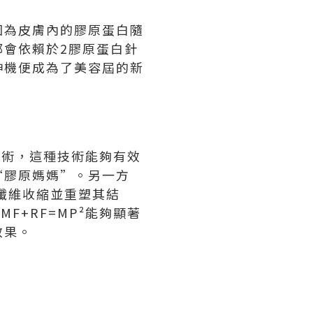
因為皮膚內的膠原蛋白隨
會依賴於2膠原蛋白針
神機便成為了美容屆的新
技術，這種技術能夠有效
“膠原媽媽”。另一方
纖維收縮並重塑其結
F+RF=MP²能夠顯著
效果。