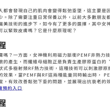
人都會發現自己的肌肉會變得鬆弛垂墜，這主要是
少。除了需要注重日常保養以外，以前大多數朋友都
醫美技術的進步下，如今有了更多的選擇，其中女
可以緊致皮膚嗎？它是什麼原理呢？
程
膚嗎？一方面，女神機利用磁力脈衝PEMF非熱力
數的產生，而纖維母細胞正是負責生產膠原蛋白的
狀式多極射頻RF熱力技術，這種技術可以刺激膠原
效果，當PEMF與RF這兩種能量同時輸出時， PEM
度，有效改善鬆弛下垂的問題，並展現出抗衰老的
女神機預約入口
程