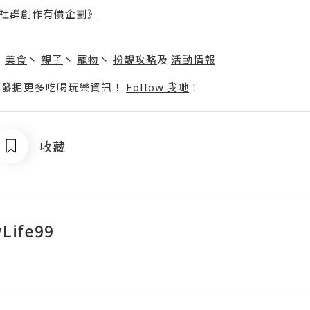
社群創作有價企劃》
】
丶
美食
丶
親子
丶
寵物
丶
扮靚攻略
及
活動情報
p啦！發掘更多吃喝玩樂資訊！
Follow 我哋
！
收藏
Life99