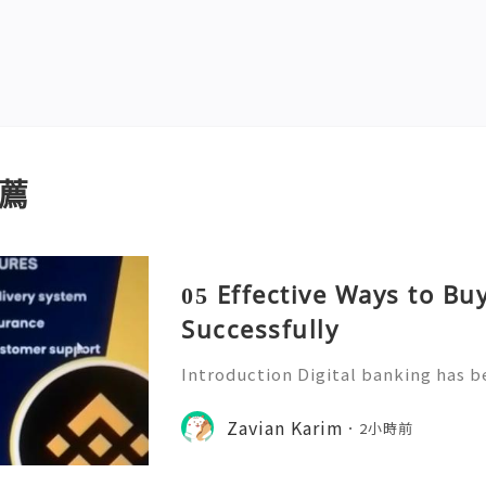
薦
05 Effective Ways to B
Successfully
Introduction Digital banking has b
f modern financial management. Wi
banking platforms, people can no
Zavian Karim
2小時前
tor transactions, and manage