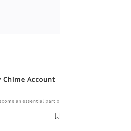
uy Chime Account
ecome an essential part o
th the growth of mobile
w handle payments, moni