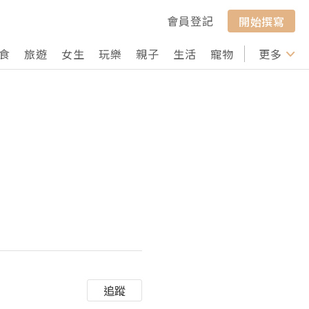
會員登記
開始撰寫
食
旅遊
女生
玩樂
親子
生活
寵物
行山
更多
打卡
追蹤