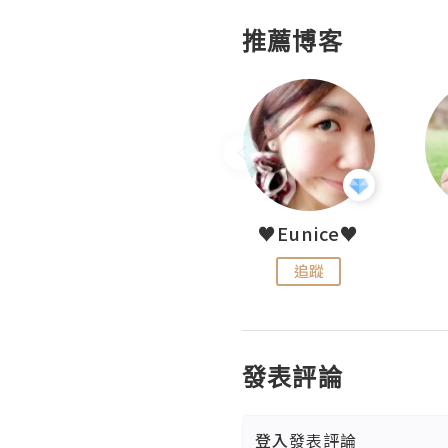
推薦博客
LoveCath 夏沫
♥Eunice♥
追蹤
追蹤
發表評論
登入
發表評論