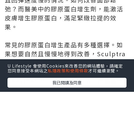
弛？而醫美中的膠原蛋白增生劑，能激活
皮膚增生膠原蛋白，滿足緊緻拉提的效
果。
常見的膠原蛋白增生產品有多種選擇。如
果想要自然且慢慢地得到改善，Sculptra
是不錯的選擇，它含有聚左旋乳酸PLLA，
U Lifestyle 會使用Cookies來改善您的網站體驗，請確定
按照療程使用，維持時間可達25個月。還
您同意接受本網站之
私隱政策和使用條款
才可繼續瀏覽。
有AestheFill，其成分爲PLA，作爲新一
我已閱讀及同意
代的童顏針，多變的打法既能實現即時填
充，又能帶來持續漸變的改善效果。另
外，Ellanse更是適合去整修皮肉貼合度不
佳的問題，含有CMC + PCL微晶球，能帶
來即刻的支撐與持續的膠原刺激，骨性支