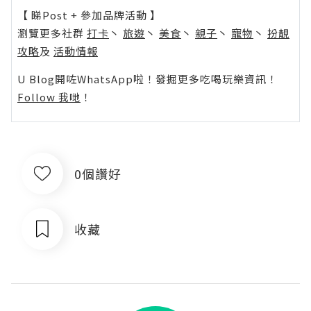
【 睇Post + 參加品牌活動 】
瀏覽更多社群
打卡
丶
旅遊
丶
美食
丶
親子
丶
寵物
丶
扮靚
攻略
及
活動情報
U Blog開咗WhatsApp啦！發掘更多吃喝玩樂資訊！
Follow 我哋
！
0個讚好
收藏