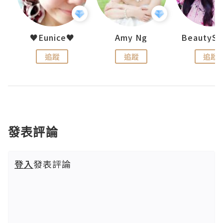
h 夏沫
♥Eunice♥
Amy Ng
追蹤
追蹤
追蹤
發表評論
登入
發表評論