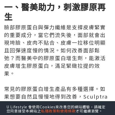
一、醫美助力，刺激膠原再
生
臉部膠原蛋白與彈力纖維是支撐皮膚緊實
的重要成分，當它們流失後，面部就會出
現垮臉、皮肉不貼合、皮膚一拉移位明顯
且回彈速度慢的情況。如何改善面部鬆
弛？而醫美中的膠原蛋白增生劑，能激活
皮膚增生膠原蛋白，滿足緊緻拉提的效
果。
常見的膠原蛋白增生產品有多種選擇。如
果想要自然且慢慢地得到改善，Sculptra
是不錯的選擇，它含有聚左旋乳酸PLLA，
U Lifestyle 會使用Cookies來改善您的網站體驗，請確定
按照療程使用，維持時間可達25個月。還
您同意接受本網站之
私隱政策和使用條款
才可繼續瀏覽。