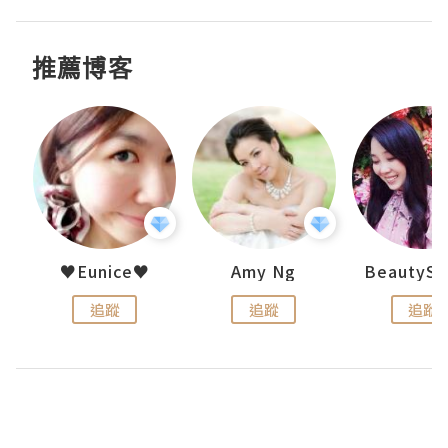
推薦博客
h 夏沫
♥Eunice♥
Amy Ng
追蹤
追蹤
追蹤