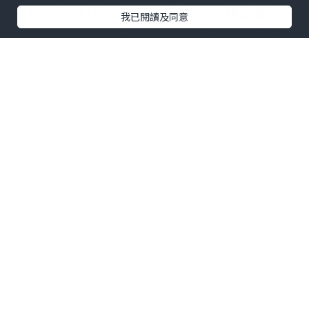
有AestheFill，其成分爲PLA，作爲新一
我已閱讀及同意
代的童顏針，多變的打法既能實現即時填
充，又能帶來持續漸變的改善效果。另
外，Ellanse更是適合去整修皮肉貼合度不
佳的問題，含有CMC + PCL微晶球，能帶
來即刻的支撐與持續的膠原刺激，骨性支
撐改善效果奇好！
★
Sculptra 童顏針預約入口
二、術前術後，細節決定成
效
打膠原蛋白增生針是通過刺激自身膠原蛋
白增生，補充大量流失的膠原蛋白彈性蛋