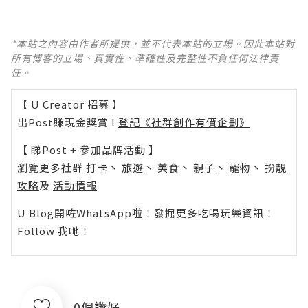
*本站之內容由作者所提供，並不代表本站的立場。因此本站對
所有博客的立場、真實性、準確性及完整性不負任何法律責
任。
【 U Creator 招募 】
出Post賺現金獎賞 l
登記《社群創作有價企劃》
【 睇Post + 參加品牌活動 】
瀏覽更多社群
打卡
丶
旅遊
丶
美食
丶
親子
丶
寵物
丶
扮靚
攻略
及
活動情報
U Blog開咗WhatsApp啦！發掘更多吃喝玩樂資訊！
Follow 我哋
！
0個讚好