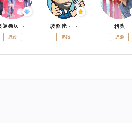
儍媽媽與兩隻小魔怪之家
裝修佬 - 香港一站式網上裝修平台
利奧
追蹤
追蹤
追蹤