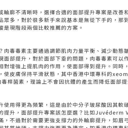
或輪廓不清晰時，選擇合適的面部提升專案是改善
品眾多，對於很多新手來說基本是無從下手的，那
酸是現階段兩個比較推薦的方案。
？肉毒毒素主要通過調節肌肉力量平衡、減少動態
現面部提升，對於面部下垂的問題，肉毒毒素可以
相對增強上提肌肉的作用，使面部得到提升。同時
，使皮膚保持平滑狀態，其中香港中環專科的xeom
肉毒桿菌素，理論上不會因抗體的產生而降低面部提
升使用得更為頻繁，這是由於中分子玻尿酸因其軟
提升，面部提升專案該怎麼選？比如Juvéderm V
滿，不過對於需要更強支撐力的外輪廓提升，如眉
其質地硬、支撐力強而更為適宜，如香港中環專科的Ju