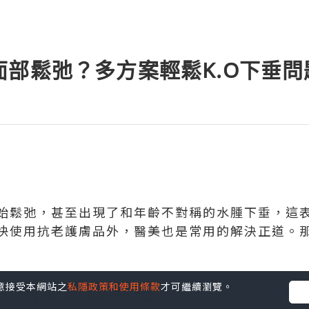
面部鬆弛？多方案輕鬆K.O下垂問
始鬆弛，甚至出現了和年齡不對稱的水腫下垂，這
快使用抗老護膚品外，醫美也是常用的解決正道。
，刺激膠原再生
您同意接受本網站之
私隱政策和使用條款
才可繼續瀏覽。