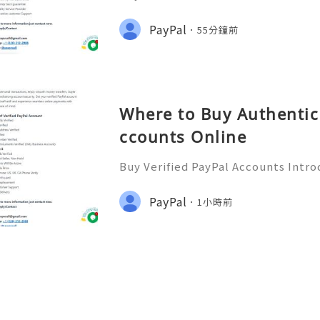
nefits In today’s fast-paced digita
ways to transfer money has become
PayPal
55分鐘前
a popular payment ser
Where to Buy Authentic 
ccounts Online
Buy Verified PayPal Accounts Intro
y’s digital landscape, online tra
n than ever. PayPal stands out as o
PayPal
1小時前
ms for sending and recei