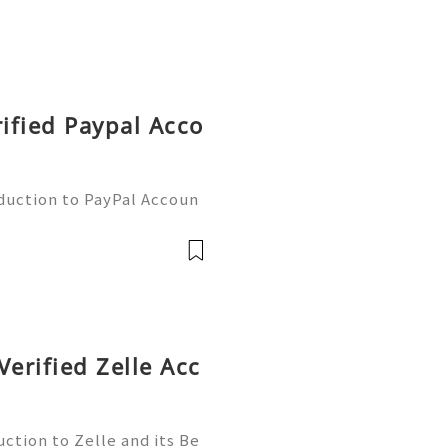
rified Paypal Acco
oduction to PayPal Accoun
line transactions, offerin
ers worldwide. Whether yo
Verified Zelle Acc
ction to Zelle and its Be