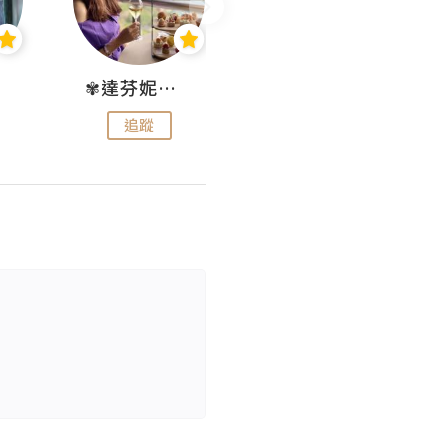
✾達芬妮•愛孩子•愛生活✾
wendysugar享受生活gogogo
追蹤
追蹤