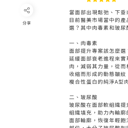
當面部出現鬆弛、下垂
目前醫美市場當中的產
分享
選？其中肉毒素和玻尿
一、肉毒素
面部提升專案該怎麼選
延緩面部衰老進程來實
肉，減弱其力量，從而
收縮而形成的動態皺紋
複合性蛋白的純淨A型
二、玻尿酸
玻尿酸在面部軟組織提
組織填充，助力內輪廓的
面部輪廓，恢復年輕飽
部位，大分子玻尿酸則因