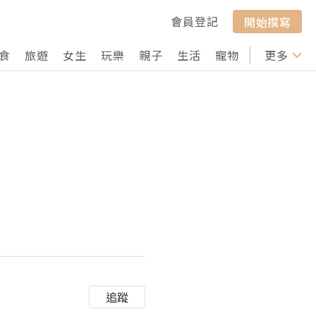
會員登記
開始撰寫
食
旅遊
女生
玩樂
親子
生活
寵物
行山
更多
打卡
追蹤