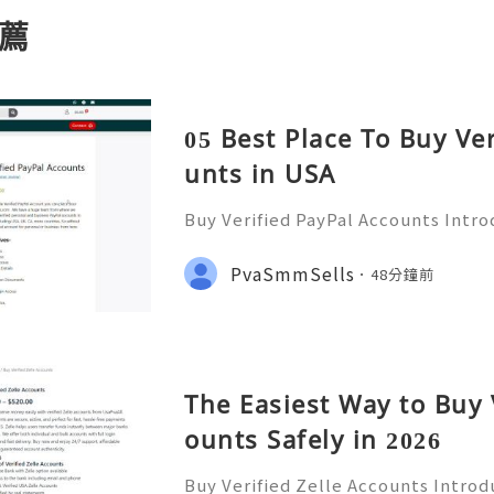
薦
05 Best Place To Buy Ve
unts in USA
Buy Verified PayPal Accounts Intr
ts PayPal has become a staple in on
g convenience and security for us
PvaSmmSells
48分鐘前
u're shopping, selling,
The Easiest Way to Buy 
ounts Safely in 2026
Buy Verified Zelle Accounts Introdu