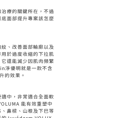
和治療的關鍵所在，不過
到底面部提升專案該怎麼
皺紋、改善面部輪廓以及
作用於過度收縮的下拉肌
，它還能減少因肌肉頻繁
in淨優明就是一款不含
升的效果。
硬適中，非常適合全面軟
OLUMA 能有效重塑中
弓、鼻樑、山根及下巴等
véderm VOLUX