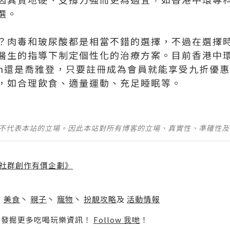
選。
？肉毒和玻尿酸都是相當不錯的選擇，不過在選擇
醫生的指導下制定個性化的治療方案。目前香港中
min還是喬雅登，只要註冊成為會員就能享受九折優
，如合理飲食、適量運動、充足睡眠等。
並不代表本站的立場。因此本站對所有博客的立場、真實性、準確性
社群創作有價企劃》
】
丶
美食
丶
親子
丶
寵物
丶
扮靚攻略
及
活動情報
p啦！發掘更多吃喝玩樂資訊！
Follow 我哋
！