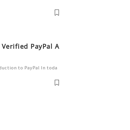
l world, finding efficient
 essential. Enter Zelle—
Verified PayPal A
duction to PayPal In toda
nsactions are more commo
ne of the leading platfor