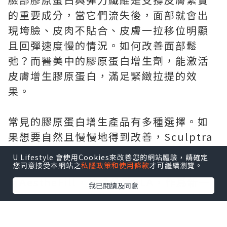
的重要成分，當它們流失後，面部就會出
現垮臉、皮肉不貼合、皮膚一拉移位明顯
且回彈速度慢的情況。如何改善面部鬆
弛？而醫美中的膠原蛋白增生劑，能激活
皮膚增生膠原蛋白，滿足緊緻拉提的效
果。
常見的膠原蛋白增生產品有多種選擇。如
果想要自然且慢慢地得到改善，Sculptra
是不錯的選擇，它含有聚左旋乳酸PLLA，
U Lifestyle 會使用Cookies來改善您的網站體驗，請確定
按照療程使用，維持時間可達25個月。還
您同意接受本網站之
私隱政策和使用條款
才可繼續瀏覽。
有AestheFill，其成分爲PLA，作爲新一
我已閱讀及同意
代的童顏針，多變的打法既能實現即時填
充，又能帶來持續漸變的改善效果。另