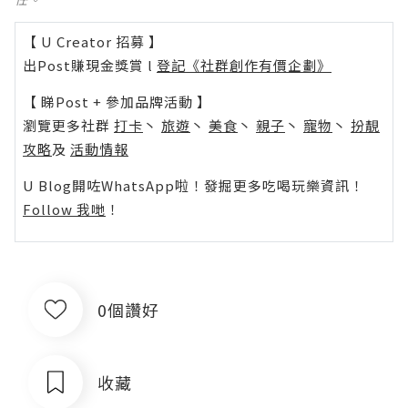
【 U Creator 招募 】
出Post賺現金獎賞 l
登記《社群創作有價企劃》
【 睇Post + 參加品牌活動 】
瀏覽更多社群
打卡
丶
旅遊
丶
美食
丶
親子
丶
寵物
丶
扮靚
攻略
及
活動情報
U Blog開咗WhatsApp啦！發掘更多吃喝玩樂資訊！
Follow 我哋
！
0個讚好
收藏