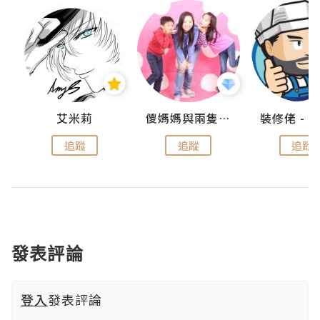
點滴
艾米莉
儍媽媽與兩隻小魔怪之家
追蹤
追蹤
追蹤
發表評論
登入
發表評論