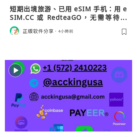
短期出境旅游、已用 eSIM 手机：用 e
SIM.CC 或 RedteaGO，无需等待收
货。需要“当地号码 + 通话短信”（如
正版软件分享
4小時前
打车、外卖、客户联络）：优先 Redt
eaGO（明确提供通话短信套餐）。长