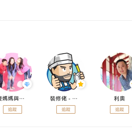
儍媽媽與兩隻小魔怪之家
裝修佬 - 香港一站式網上裝修平台
利奧
追蹤
追蹤
追蹤