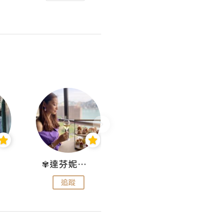
✾達芬妮•愛孩子•愛生活✾
wendysugar享受生活gogogo
追蹤
追蹤