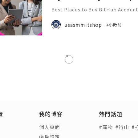
Best Places to Buy GitHub Accounts
mplete Guide GitHub has become o
t platforms for software develope
usasmmitshop
4小時前
s, open-source communities, s
面部鬆弛？多方案輕鬆K.O下垂問