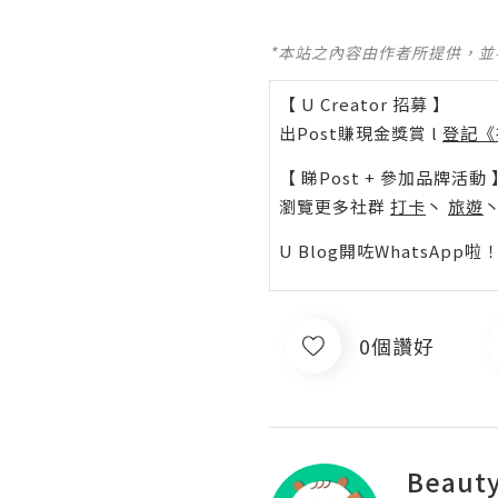
*本站之內容由作者所提供，
收藏
【 U Creator 招募 】
出Post賺現金獎賞 l
登記《
【 睇Post + 參加品牌活動 
分享
瀏覽更多社群
打卡
丶
旅遊
U Blog開咗WhatsAp
0個讚好
Beauty