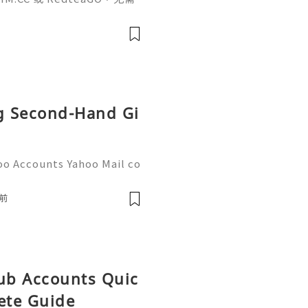
（明确提供通话短信套
信”（如打车、外卖、客户联
通话短信套餐）。长期多国移动办
Xesim，一次收货长期使用，
tps://esim.redteag
ng Second-Hand Gi
oo Accounts Yahoo Mail co
people worldwide for pers
respondence, and online a
前
Hub Accounts Quic
ete Guide