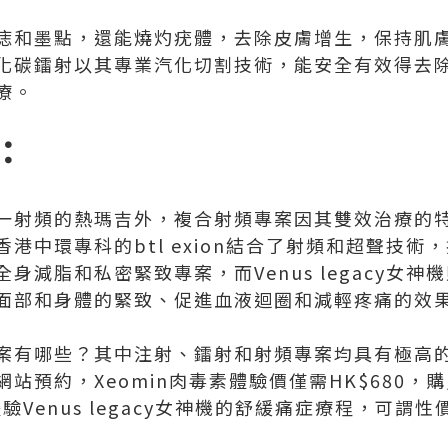
痣和墨點，還能燒灼疣體，去除皮膚增生，保持肌
化碳鐳射以其專業汽化切割技術，能安全有效得去
療。
：
一射頻的熱瑪吉外，複合射頻專案因其雙效治療的
港中環專科的btl exion結合了射頻和超聲技術
身減脂和私密緊致專案，而Venus legacy女
面部和身體的緊致、促進血液迴圈和減輕疼痛的效
案有哪些？其中注射、鐳射和射頻專案均具有極高
站預約，Xeomin肉毒素體驗價僅需HK$680，
體驗Venus legacy女神機的舒緩痛症療程，可謂