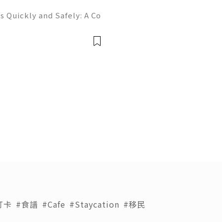
 Quickly and Safely: A Co
ne of the most importan
rs, programmers, startup
題！