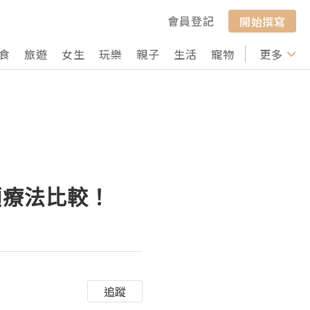
會員登記
開始撰寫
食
旅遊
女生
玩樂
親子
生活
寵物
行山
更多
打卡
頻療法比較！
追蹤