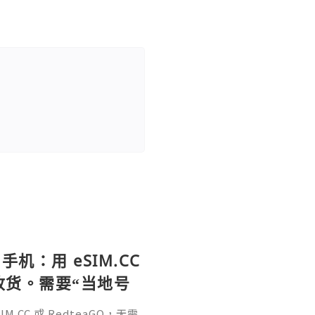
手机：用 eSIM.CC
待收货。需要“当地号
、外卖、客户联
.CC 或 RedteaGO，无需