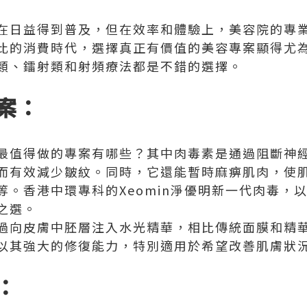
在日益得到普及，但在效率和體驗上，美容院的專
比的消費時代，選擇真正有價值的美容專案顯得尤
類、鐳射類和射頻療法都是不錯的選擇。
案：
最值得做的專案有哪些？其中肉毒素是通過阻斷神
而有效減少皺紋。同時，它還能暫時麻痹肌肉，使
等。香港中環專科的Xeomin淨優明新一代肉毒，
之選。
過向皮膚中胚層注入水光精華，相比傳統面膜和精
以其強大的修復能力，特別適用於希望改善肌膚狀
：