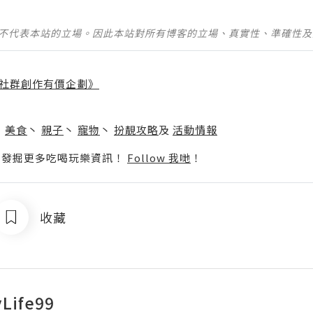
並不代表本站的立場。因此本站對所有博客的立場、真實性、準確性
社群創作有價企劃》
】
丶
美食
丶
親子
丶
寵物
丶
扮靚攻略
及
活動情報
p啦！發掘更多吃喝玩樂資訊！
Follow 我哋
！
收藏
Life99