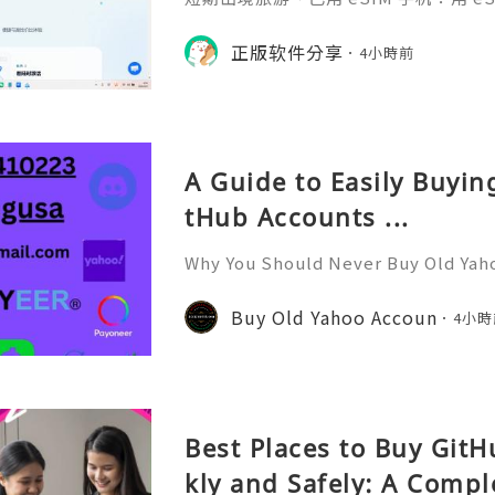
络）：优先 RedteaGO
等待收货。需要“当地号码 + 通话短
络）：优先 RedteaGO（明确提供
正版软件分享
餐）。长
4小時前
公数字游民，或手机不支持 eSIM：用 
方便在不同国家切换号码与套餐 全球流量卡 ht
o.com/?c=q4apir8k
A Guide to Easily Buyi
tHub Accounts ...
Why You Should Never Buy Old Yah
ntinues to be used by millions of 
onal communication, business cor
Buy Old Yahoo Accoun
4小時
ccount recovery. Because of
Best Places to Buy Git
kly and Safely: A Compl