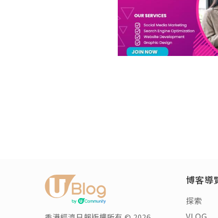
女生
醫美如何改善
瀏覽次數:10855