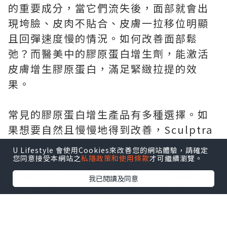
的重要成分，當它們流失後，面部就會出
現垮臉、皮肉不貼合、皮膚一拉移位明顯
且回彈速度慢的情況。如何改善面部鬆
弛？而醫美中的膠原蛋白增生劑，能激活
皮膚增生膠原蛋白，滿足緊緻拉提的效
果。
常見的膠原蛋白增生產品有多種選擇。如
果想要自然且慢慢地得到改善，Sculptra
是不錯的選擇，它含有聚左旋乳酸PLLA，
U Lifestyle 會使用Cookies來改善您的網站體驗，請確定
按照療程使用，維持時間可達25個月。還
您同意接受本網站之
私隱政策和使用條款
才可繼續瀏覽。
有AestheFill，其成分爲PLA，作爲新一
我已閱讀及同意
代的童顏針，多變的打法既能實現即時填
充，又能帶來持續漸變的改善效果。另
外，Ellanse更是適合去整修皮肉貼合度不