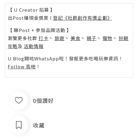
【 U Creator 招募 】
出Post賺現金獎賞 l
登記《社群創作有價企劃》
【 睇Post + 參加品牌活動 】
瀏覽更多社群
打卡
丶
旅遊
丶
美食
丶
親子
丶
寵物
丶
扮靚
攻略
及
活動情報
U Blog開咗WhatsApp啦！發掘更多吃喝玩樂資訊！
Follow 我哋
！
0個讚好
收藏