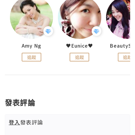
h 夏沫
Amy Ng
♥Eunice♥
追蹤
追蹤
追蹤
發表評論
登入
發表評論