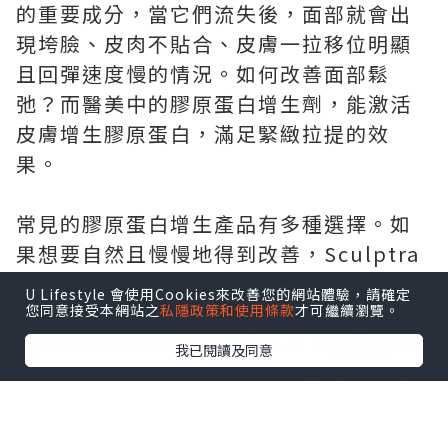
的重要成分，當它們流失後，面部就會出
現垮臉、皮肉不貼合、皮膚一拉移位明顯
且回彈速度慢的情況。如何改善面部鬆
弛？而醫美中的膠原蛋白增生劑，能激活
皮膚增生膠原蛋白，滿足緊緻拉提的效
果。
常見的膠原蛋白增生產品有多種選擇。如
果想要自然且慢慢地得到改善，Sculptra
是不錯的選擇，它含有聚左旋乳酸PLLA，
U Lifestyle 會使用Cookies來改善您的網站體驗，請確定
按照療程使用，維持時間可達25個月。還
您同意接受本網站之
私隱政策和使用條款
才可繼續瀏覽。
有AestheFill，其成分爲PLA，作爲新一
我已閱讀及同意
代的童顏針，多變的打法既能實現即時填
充，又能帶來持續漸變的改善效果。另
外，Ellanse更是適合去整修皮肉貼合度不