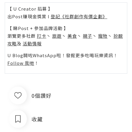
【 U Creator 招募 】
出Post賺現金獎賞 l
登記《社群創作有價企劃》
【 睇Post + 參加品牌活動 】
瀏覽更多社群
打卡
丶
旅遊
丶
美食
丶
親子
丶
寵物
丶
扮靚
攻略
及
活動情報
U Blog開咗WhatsApp啦！發掘更多吃喝玩樂資訊！
Follow 我哋
！
0個讚好
收藏