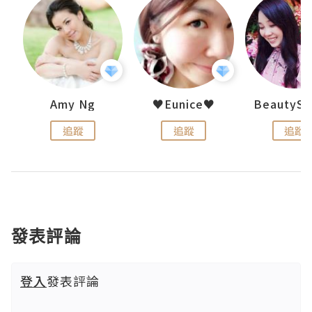
h 夏沫
Amy Ng
♥Eunice♥
追蹤
追蹤
追蹤
發表評論
登入
發表評論