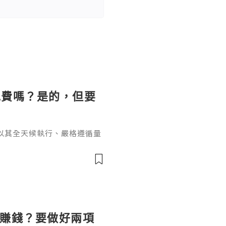
免費嗎？是的，但要
以其全天候執行、嚴格遵循量
效盈利的利器。然而，在決定
的問題橫亙在每位交易者面前
單的"是"或"否"所能概括，
藏的風險成本。EA獲取與使
為全球主流交易軟體，其本身
麼賺錢？要做好兩項