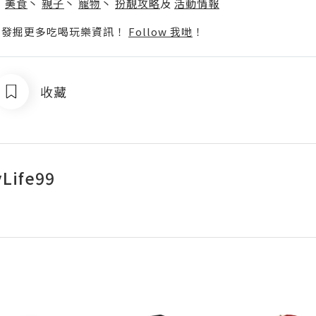
丶
美食
丶
親子
丶
寵物
丶
扮靚攻略
及
活動情報
p啦！發掘更多吃喝玩樂資訊！
Follow 我哋
！
收藏
Life99