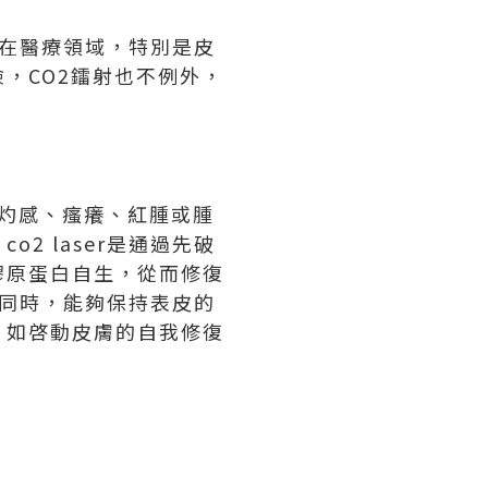
其在醫療領域，特別是皮
，CO2鐳射也不例外，
、燒灼感、瘙癢、紅腫或腫
 laser是通過先破
膠原蛋白自生，從而修復
的同時，能夠保持表皮的
，如啓動皮膚的自我修復