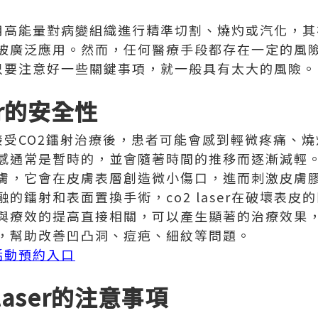
理是利用高能量對病變組織進行精準切割、燒灼或汽化，
被廣泛應用。然而，任何醫療手段都存在一定的風險
大嗎？只要注意好一些關鍵事項，就一般具有太大的風險。
ser的安全性
大嗎？接受CO2鐳射治療後，患者可能會感到輕微疼痛
通常是暫時的，並會隨著時間的推移而逐漸減輕。co2
膚，它會在皮膚表層創造微小傷口，進而刺激皮膚
的鐳射和表面置換手術，co2 laser在破壞表皮
與療效的提高直接相關，可以產生顯著的治療效果
，幫助改善凹凸洞、痘疤、細紋等問題。
疣活動預約入口
laser的注意事項