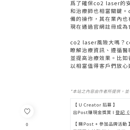
爲了確保co2 las
和治療師也相當關鍵。co
備的操作，其在業內也
現在通過官網註冊成為
co2 laser風險大
瞭解治療資訊、遵循醫
並提高治療效果。比如
以相當值得客戶們放心
*本站之內容由作者所提供，
【 U Creator 招募 】
出Post賺現金獎賞 l
登記《
【 睇Post + 參加品牌活動 
0