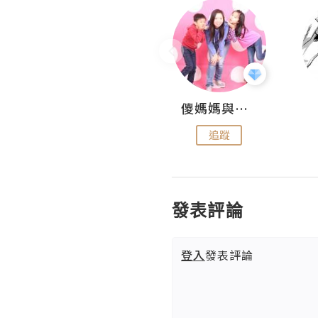
Hahakelly的生活點滴
儍媽媽與兩隻小魔怪之家
追蹤
追蹤
發表評論
登入
發表評論