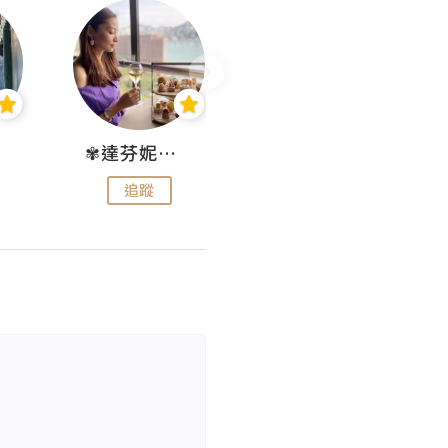
✾達芬妮•愛孩子•愛生活✾
wendysugar享受生活gogogo
追蹤
追蹤