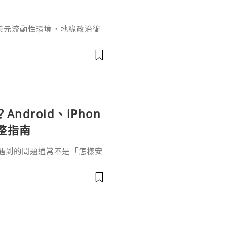
美元流動性環境，地緣政治衝
市場對更高更久利率路徑的定
數據顯著回落的現象，否則金
期內迅速改變，這也是為什麼
到底做空黃金怎麼賺錢呢？選
臺是交易黃金的前提，所以無
面因素
Android、iPhon
整指南
正容易遇到的問題通常不是「怎樣安
、哪些權限需要開啟、為甚麼
應該怎樣處理。