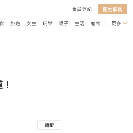
會員登記
開始撰寫
食
旅遊
女生
玩樂
親子
生活
寵物
行山
更多
打卡
道！
追蹤