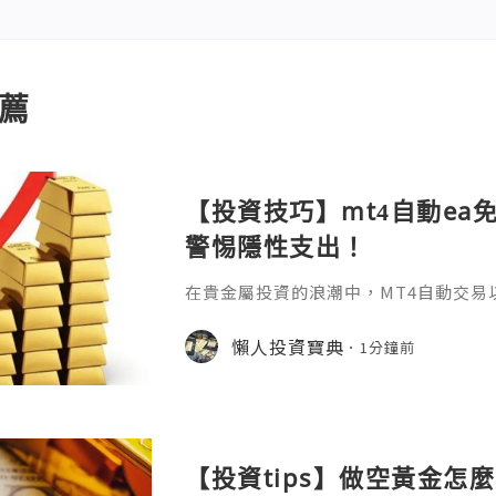
薦
【投資技巧】mt4自動ea
警惕隱性支出！
在貴金屬投資的浪潮中，MT4自動交易
化規則的特性，成為無數投資者追求高
啟用這把"智能鑰匙"之前，一個最基礎
懶人投資寶典
1分鐘前
——mt4自動ea免費嗎？答案並非一句簡
它關乎軟體獲取、運行環境以及背後隱
用：核心免費但需警惕隱性支出MT4作
及多數EA程式的下載均是免
【投資tips】做空黃金怎