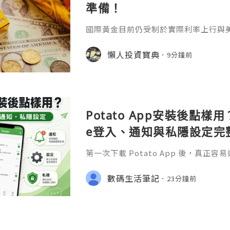
準備！
國際黃金目前仍受制於實際利率上行與
突導致的能源價格高企，進一步強化了
價，因此除非出現衝突明顯緩和或通脹
懶人投資寶典
9分鐘前
價在中軌下方運行的格局恐怕難以在短
最近很多投資者會轉向做空的原因，那
擇正規平臺做空找到一家正規優質的平
論是做多還是做空，我們都得通過各方
Potato App安裝後點樣用？
e登入、通知與私隱設定完
第一次下載 Potato App 後，真
裝」，而是安裝完成之後應該點樣登入
收不到通知，以及私隱和帳號安全設定
數碼生活筆記
23分鐘前