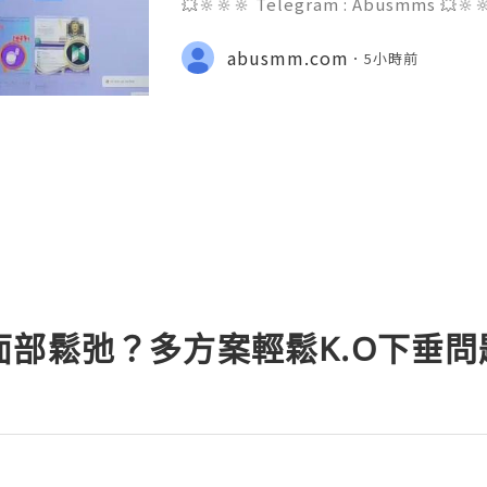
💥🔆🔆🔆 Telegram : Abusmms 💥🔆
3-8937 💥🔆🔆🔆 Email : abusmmte
ebook Page : Abusmm 💥🔆🔆🔆 Signal
abusmm.com
5小時前
he rapidly evolving landscape of gl
面部鬆弛？多方案輕鬆K.O下垂問