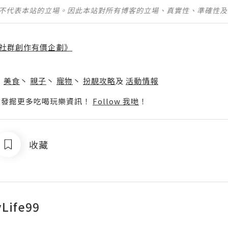
並不代表本站的立場。因此本站對所有博客的立場、真實性、準確性
社群創作有價企劃》
】
丶
美食
丶
親子
丶
寵物
丶
扮靚攻略
及
活動情報
p啦！發掘更多吃喝玩樂資訊！
Follow 我哋
！
收藏
Life99