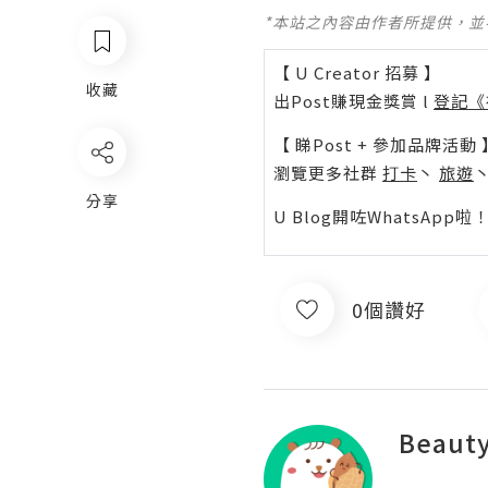
*本站之內容由作者所提供，
【 U Creator 招募 】
收藏
出Post賺現金獎賞 l
登記《
【 睇Post + 參加品牌活動 
瀏覽更多社群
打卡
丶
旅遊
分享
U Blog開咗WhatsAp
0個讚好
Beauty