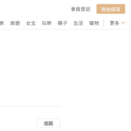
會員登記
開始撰寫
食
旅遊
女生
玩樂
親子
生活
寵物
行山
更多
打卡
追蹤