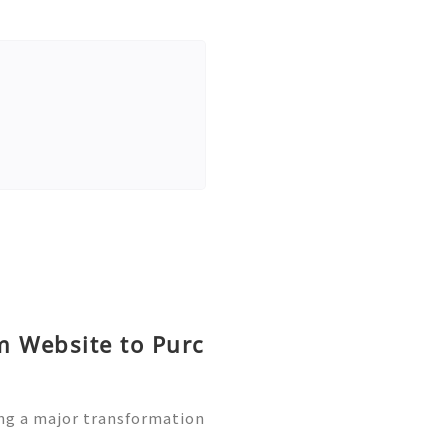
m Website to Purc
ng a major transformation
eferred choice for managi