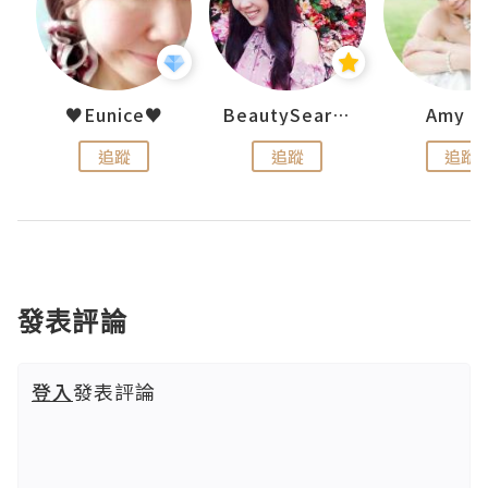
h 夏沫
♥Eunice♥
BeautySearch
Amy N
追蹤
追蹤
追蹤
發表評論
登入
發表評論