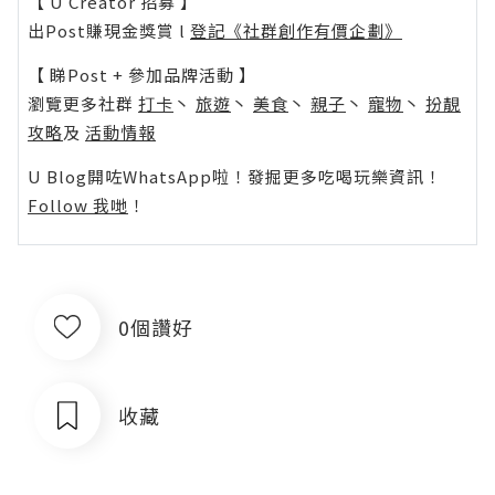
【 U Creator 招募 】
出Post賺現金獎賞 l
登記《社群創作有價企劃》
【 睇Post + 參加品牌活動 】
瀏覽更多社群
打卡
丶
旅遊
丶
美食
丶
親子
丶
寵物
丶
扮靚
攻略
及
活動情報
U Blog開咗WhatsApp啦！發掘更多吃喝玩樂資訊！
Follow 我哋
！
0個讚好
收藏