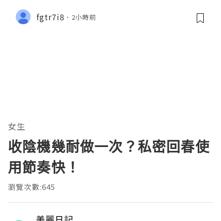
fgtr7i8
2小時前
女生
收陰機幾耐做一次？私密回春使
用節奏快！
瀏覽次數:645
美麗日記