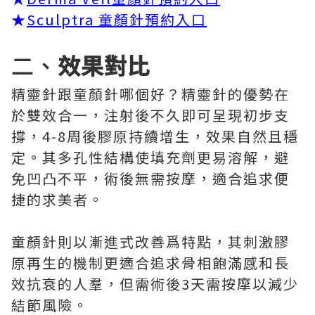
★
Sculptra 童顏針預約入口
二、
效果對比
精靈針跟童顏針哪個好？精靈針的優勢在
於雙效合一，注射後不久即可呈現初步支
撐，4-8周後膠原持續增生，效果自然且穩
定。其多孔性結構使填充劑更易溶解，避
免凹凸不平，術後無需按摩，適合追求便
捷的求美者。
童顏針則以漸進式改善爲特點，其刺激膠
原再生的機制更適合追求骨相飽滿感和長
效抗衰的人羣，但需術後3天需按摩以減少
結節風險。