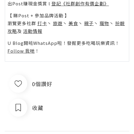
出Post賺現金獎賞 l
登記《社群創作有價企劃》
【 睇Post + 參加品牌活動 】
瀏覽更多社群
打卡
丶
旅遊
丶
美食
丶
親子
丶
寵物
丶
扮靚
攻略
及
活動情報
U Blog開咗WhatsApp啦！發掘更多吃喝玩樂資訊！
Follow 我哋
！
0個讚好
收藏