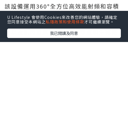
該設備運用360°全方位高效能射頻和容積
式加熱技術，無創無痛作用於整個盆腔。
U Lifestyle 會使用Cookies來改善您的網站體驗，請確定
您同意接受本網站之
私隱政策和使用條款
才可繼續瀏覽。
它可對盆底陰道周圍的器官結構、神經血
管以及肌肉筋膜產生電化學效應和生物熱
我已閱讀及同意
效應，就能提升促進膠原蛋白和彈性蛋白
生成，促進血液的有效循壞，讓內陰道恢
復緊緻和健康的內循環，還能促進外部陰
脣部位黑色素代謝，改善色澤。
★
BTL EXION 第五代EMFEMME 360私密
療程 (收陰機)
2.
合理規劃頻率
私密健康修復並非一次治療就能解決所有