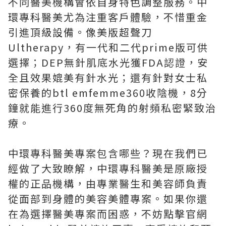
不同醫美機構會依自身特色調整服務。中
環專科醫美尤為注重客戶體驗，不惜重金
引進頂級設備。像美版超聲刀
Ultherapy，有一代和二代prime版可供
選擇；DEP無針肌底水光獲FDA認證，安
全且效果媲美有針水光；還有針對女士私
密保養的btl emfemme360收陰機，8分
鐘就能進行360度無死角的射頻私密緊致治
療。
中環專科醫美專案包含哪些？現在我們已
經做了大致瞭解，中環專科醫美是原廠授
權的正品機構，由專業醫生和美容師負責
從面部到身體的美容美體專案。如果你還
在為選擇醫美專案而困惑，不妨點擊官網