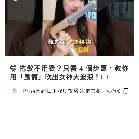
🤫 捲髮不用燙？只需 4 個步驟，教你
用「風筒」吹出女神大波浪！💇‍♀️
PriseMall日本深度攻略 家電美妝
8小時前