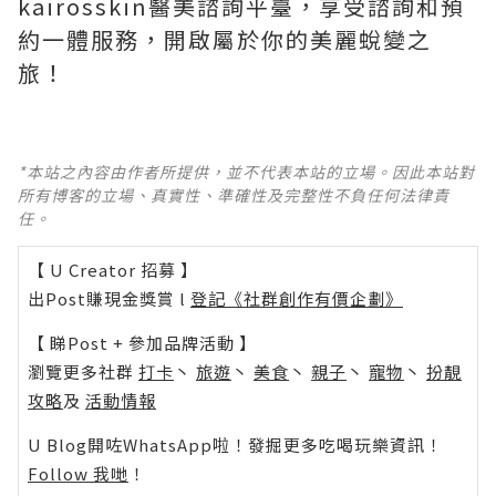
kairosskin醫美諮詢平臺，享受諮詢和預
約一體服務，開啟屬於你的美麗蛻變之
旅！
*本站之內容由作者所提供，並不代表本站的立場。因此本站對
所有博客的立場、真實性、準確性及完整性不負任何法律責
任。
【 U Creator 招募 】
出Post賺現金獎賞 l
登記《社群創作有價企劃》
【 睇Post + 參加品牌活動 】
瀏覽更多社群
打卡
丶
旅遊
丶
美食
丶
親子
丶
寵物
丶
扮靚
攻略
及
活動情報
U Blog開咗WhatsApp啦！發掘更多吃喝玩樂資訊！
Follow 我哋
！