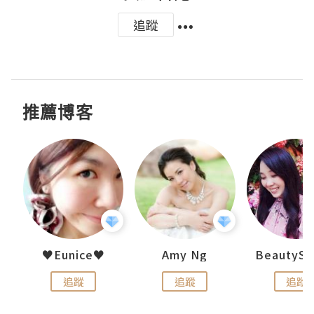
追蹤
推薦博客
h 夏沫
♥Eunice♥
Amy Ng
追蹤
追蹤
追蹤