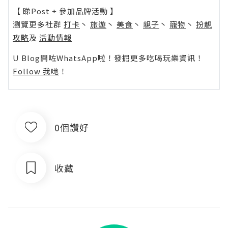
【 睇Post + 參加品牌活動 】
瀏覽更多社群
打卡
丶
旅遊
丶
美食
丶
親子
丶
寵物
丶
扮靚
攻略
及
活動情報
U Blog開咗WhatsApp啦！發掘更多吃喝玩樂資訊！
Follow 我哋
！
0個讚好
收藏