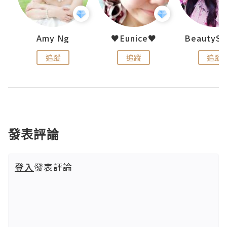
h 夏沫
Amy Ng
♥Eunice♥
追蹤
追蹤
追蹤
發表評論
登入
發表評論