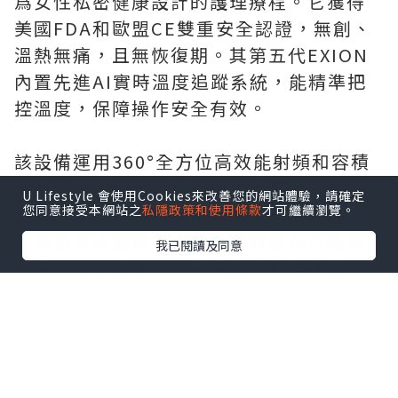
爲女性私密健康設計的護理療程。它獲得
美國FDA和歐盟CE雙重安全認證，無創、
溫熱無痛，且無恢復期。其第五代EXION
內置先進AI實時溫度追蹤系統，能精準把
控溫度，保障操作安全有效。
該設備運用360°全方位高效能射頻和容積
式加熱技術，無創無痛作用於整個盆腔。
U Lifestyle 會使用Cookies來改善您的網站體驗，請確定
您同意接受本網站之
私隱政策和使用條款
才可繼續瀏覽。
它可對盆底陰道周圍的器官結構、神經血
管以及肌肉筋膜產生電化學效應和生物熱
我已閱讀及同意
效應，就能提升促進膠原蛋白和彈性蛋白
生成，促進血液的有效循壞，讓內陰道恢
復緊緻和健康的內循環，還能促進外部陰
脣部位黑色素代謝，改善色澤。