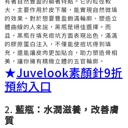
有著自然豐盈的顯著特點。它的粒徑較
大，主要作用於皮下層，能實現自然微填
的效果。對於想要豐盈飽滿輪廓、塑造立
體曲線的人來說，黑瓶是絕佳選擇。而
且，黑瓶在填充痘坑方面表現出色，滿滿
的膠原蛋白注入，不僅能使痘坑得到填
充，還能讓皮肉更加貼合，助力塑造骨相
美，讓你擁有精緻立體的五官輪廓。
★
Juvelook素顏針9折
預約入口
2.
藍瓶：水潤滋養，改善膚
質